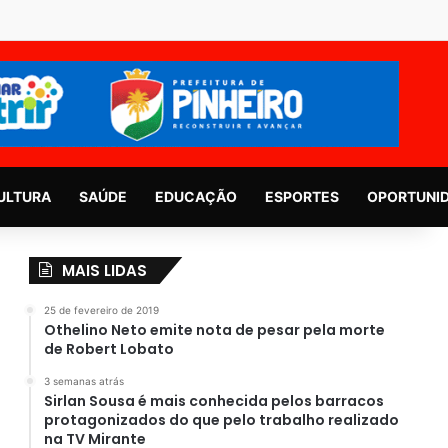
ULTURA
SAÚDE
EDUCAÇÃO
ESPORTES
OPORTUNI
MAIS LIDAS
25 de fevereiro de 2019
Othelino Neto emite nota de pesar pela morte
de Robert Lobato
3 semanas atrás
Sirlan Sousa é mais conhecida pelos barracos
protagonizados do que pelo trabalho realizado
na TV Mirante