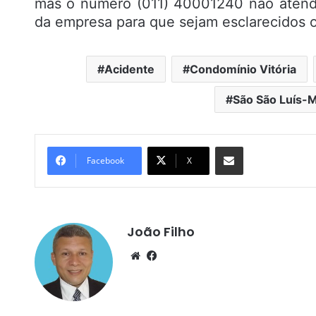
mas o número (011) 40001240 não atend
da empresa para que sejam esclarecidos o
Acidente
Condomínio Vitória
São São Luís-
Compartilhar por e-mail
Facebook
X
João Filho
We
Fa
bsi
ce
te
bo
ok