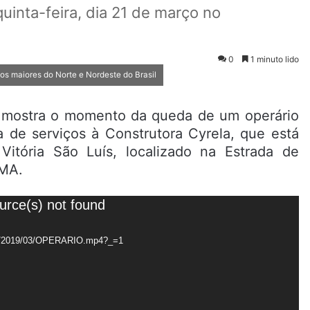
quinta-feira, dia 21 de março no
0
1 minuto lido
dos maiores do Norte e Nordeste do Brasil
is mostra o momento da queda de um operário
 de serviços à Construtora Cyrela, que está
itória São Luís, localizado na Estrada de
-MA.
urce(s) not found
ads/2019/03/OPERARIO.mp4?_=1