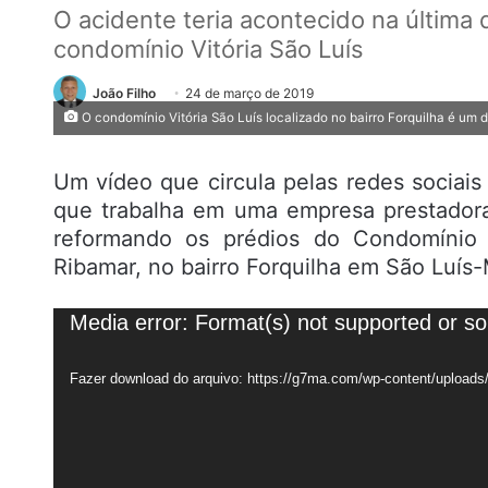
O acidente teria acontecido na última 
condomínio Vitória São Luís
João Filho
24 de março de 2019
O condomínio Vitória São Luís localizado no bairro Forquilha é um 
Um vídeo que circula pelas redes socia
que trabalha em uma empresa prestadora
reformando os prédios do Condomínio V
Ribamar, no bairro Forquilha em São Luís
Tocador
Media error: Format(s) not supported or so
de
vídeo
Fazer download do arquivo: https://g7ma.com/wp-content/uplo