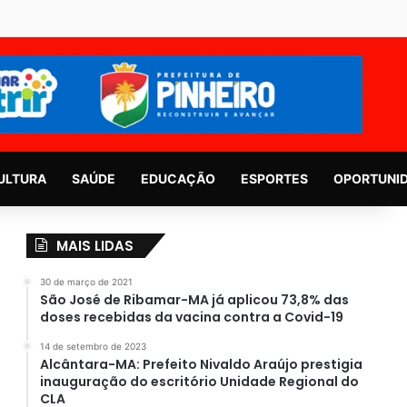
ULTURA
SAÚDE
EDUCAÇÃO
ESPORTES
OPORTUNI
MAIS LIDAS
30 de março de 2021
São José de Ribamar-MA já aplicou 73,8% das
doses recebidas da vacina contra a Covid-19
14 de setembro de 2023
Alcântara-MA: Prefeito Nivaldo Araújo prestigia
inauguração do escritório Unidade Regional do
CLA