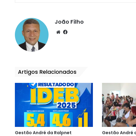
João Filho
We
Fa
bsi
ce
te
bo
ok
Artigos Relacionados
Gestão André da Ralpnet
Gestão André 