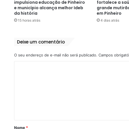
impulsiona educação de Pinheiro
fortalece a s
e município alcança melhor Ideb
grande mutirã
da história
em Pinheiro
15 horas atrás
4 dias atrás
Deixe um comentário
O seu endereço de e-mail não será publicado.
Campos obrigató
C
o
m
e
n
t
á
r
Nome
*