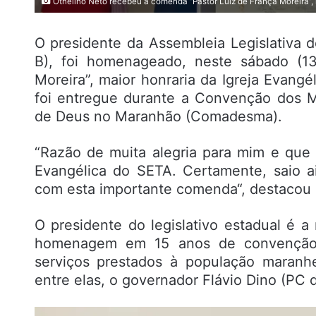
Othelino Neto recebeu a comenda “Pastor Luiz de França Moreira”, 
O presidente da Assembleia Legislativa
B), foi homenageado, neste sábado (1
Moreira”, maior honraria da Igreja Evang
foi entregue durante a Convenção dos Mi
de Deus no Maranhão (Comadesma).
“Razão de muita alegria para mim e que
Evangélica do SETA. Certamente, saio ai
com esta importante comenda“, destacou 
O presidente do legislativo estadual é 
homenagem em 15 anos de convenção.
serviços prestados à população maranhe
entre elas, o governador Flávio Dino (PC d