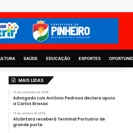
ULTURA
SAÚDE
EDUCAÇÃO
ESPORTES
OPORTUNI
MAIS LIDAS
13 de novembro de 2018
Advogado Luís Antônio Pedrosa declara apoio
a Carlos Brissac
14 de outubro de 2019
Alcântara receberá Terminal Portuário de
grande porte