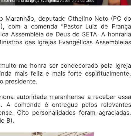
maior honraria da Igreja Evangélica Assembleia de Deus
 do Maranhão, deputado Othelino Neto (PC do
3), com a comenda “Pastor Luiz de França
élica Assembleia de Deus do SETA. A honraria
nistros das Igrejas Evangélicas Assembleias
 muito me honra ser condecorado pela Igreja
nda mais feliz e mais forte espiritualmente,
o presidente.
a nona autoridade maranhense a receber essa
 A comenda é entregue pelos relevantes
nse. Oito personalidades foram agraciadas,
o B).