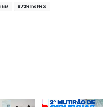
raria
Othelino Neto