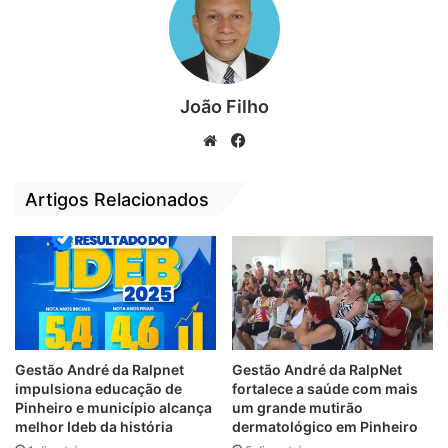
cabíveis, o preso foi encaminhado para à
Unidade Prisional de Pinheiro onde
permanecerá à disposição da Justiça.
Por
Vandoval Rodrigues
João Filho
We
Fa
bsi
ce
Relacionado
te
bo
Artigos Relacionados
ok
Homem é preso
Homem degola a
acusado de
filha de 2 anos na
estuprar e
cidade de
engravidar a
Bequimão-MA
própria filha
19 de outubro de 2018
Em "BEQUIMÃO-
1 de abril de 2021
Em "PINHEIRO-MA"
MA"
Gestão André da Ralpnet
Gestão André da RalpNet
Homem é preso por
impulsiona educação de
fortalece a saúde com mais
tentativa de
Pinheiro e município alcança
um grande mutirão
estupro e roubo em
melhor Ideb da história
dermatológico em Pinheiro
Ribamar-MA