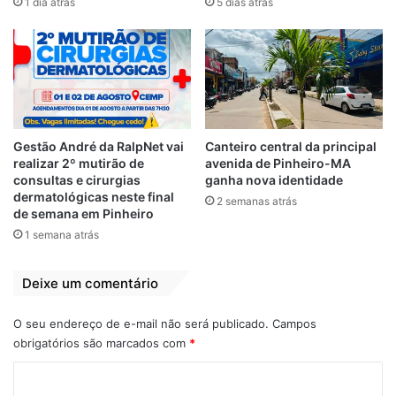
1 dia atrás
5 dias atrás
10 de junho de 2022
Em "POLÍCIA"
Agressão
destaque
Mulher
Gestão André da RalpNet vai
Canteiro central da principal
realizar 2º mutirão de
avenida de Pinheiro-MA
consultas e cirurgias
ganha nova identidade
dermatológicas neste final
2 semanas atrás
de semana em Pinheiro
1 semana atrás
Deixe um comentário
O seu endereço de e-mail não será publicado.
Campos
obrigatórios são marcados com
*
C