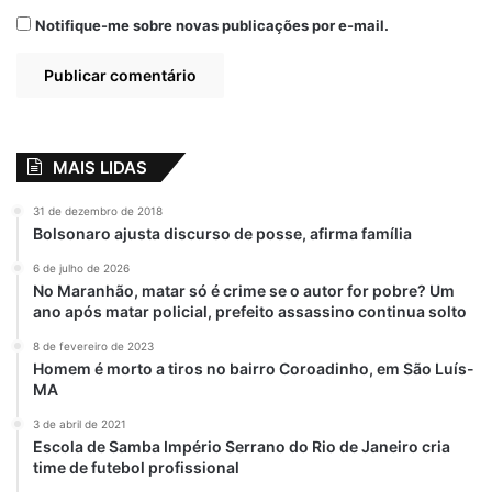
8 de janeiro de 2019
9 de março de 2019
Notifique-me sobre novas publicações por e-mail.
Em "PINHEIRO-MA"
Em "PINHEIRO-MA"
Após solicitação de
Osmar Filho,
Conselhos
Tutelares recebem
veículos novos
MAIS LIDAS
22 de fevereiro de 2021
Em "SÃO LUÍS-MA"
31 de dezembro de 2018
Bolsonaro ajusta discurso de posse, afirma família
6 de julho de 2026
No Maranhão, matar só é crime se o autor for pobre? Um
destaque
Eleições 2020
ano após matar policial, prefeito assassino continua solto
8 de fevereiro de 2023
Osmar Filho
Prefeitura de São Luís
Homem é morto a tiros no bairro Coroadinho, em São Luís-
MA
PTB
3 de abril de 2021
Escola de Samba Império Serrano do Rio de Janeiro cria
time de futebol profissional