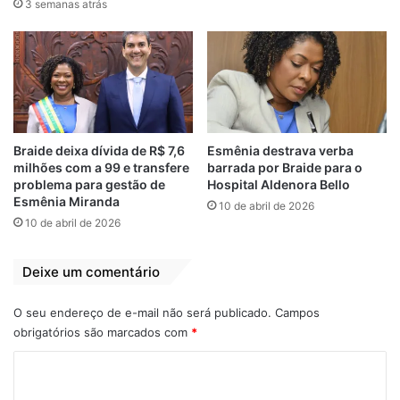
3 semanas atrás
Pedro Lucas Fernandes.
Fernandes explicou que a sigla, a partir de
agora, promoverá uma agenda permanente
de debate sobre temas de interesse da
coletividade, como a mobilidade urbana.
Disse que Osmar Filho estará engajado
Braide deixa dívida de R$ 7,6
Esmênia destrava verba
milhões com a 99 e transfere
barrada por Braide para o
neste trabalho e aproveitou a oportunidade
problema para gestão de
Hospital Aldenora Bello
para confirmar que o PTB tem interesse em
Esmênia Miranda
10 de abril de 2026
indicar um nome que comporá como vice
10 de abril de 2026
na chapa encabeçada pelo pedetista.
Deixe um comentário
Presente no evento, Osmar Filho agradeceu
as manifestações de apoio e carinho. O
O seu endereço de e-mail não será publicado.
Campos
obrigatórios são marcados com
*
pré-candidato confirmou que participará da
agenda de diálogo do PTB objetivando uni-
C
la a sua e, desta forma, construir um plano
o