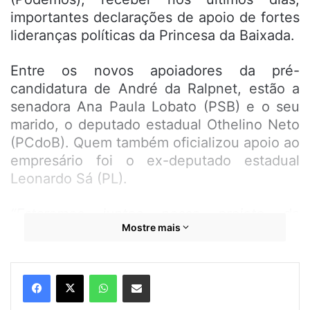
importantes declarações de apoio de fortes
lideranças políticas da Princesa da Baixada.
Entre os novos apoiadores da pré-
candidatura de André da Ralpnet, estão a
senadora Ana Paula Lobato (PSB) e o seu
marido, o deputado estadual Othelino Neto
(PCdoB). Quem também oficializou apoio ao
empresário foi o ex-deputado estadual
Leonardo Sá (PL).
“Estaremos juntos nesse projeto de
Mostre mais
mudança para tornar a nossa cidade ainda
melhor e mais desenvolvida para todos nós,
como sempre sonhamos. Contamos com a
WhatsApp
Compartilhar por e-mail
confiança de todos nessa luta por
mudanças em nossa cidade
”, disse Ana