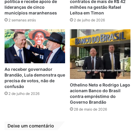
parceria muito bem feita com esses dois
política e recebe apoio de
contratos de mais de R$ 42
lideranças de cinco
milhões na gestão Rafael
pinheirenses: Ana Paula e Paulo Lobato,
municípios maranhenses
Leitoa em Timon
que, como eu, amam a nossa cidade
”
,
2 semanas atrás
2 de julho de 2026
comentou Andé da Ralpnet.
Sobre a entrada de Leonardo Sá no grupo,
André declarou:
“Bem vindo Dr Leonardo
Sá, sua experiência e toda vivência da
missão na medicina fortalecem o propósito
Ao receber governador
dos pinheirenses que acreditam: Pinheiro é
Brandão, Lula demonstra que
destinada a vencer. É hora de cuidar do
precisa de votos, não de
Othelino Neto e Rodrigo Lago
nosso povo”, descreveu o líder nas
confusão
acionam Banco do Brasil
2 de julho de 2026
Pesquisas.
contra empréstimo do
Governo Brandão
André da Ralpnet é empresário do ramo de
28 de maio de 2026
internet e resolveu encarar o desafio de
enfrentar o velho sistema político de
Deixe um comentário
Pinheiro, se lançando pré-candidato a