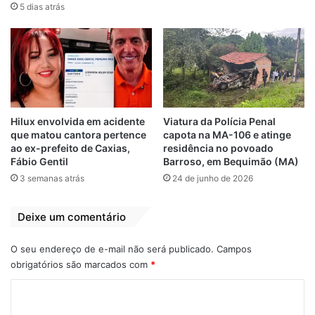
5 dias atrás
Relacionado
Homem que
Polícia prende
estuprava crianças
idoso acusado de
em igreja
estuprar menina de
evangélica é preso
11 anos
em São Luís-MA
15 de setembro de 2023
Em "POLÍCIA"
21 de julho de 2023
Hilux envolvida em acidente
Viatura da Polícia Penal
Em "POLÍCIA"
que matou cantora pertence
capota na MA-106 e atinge
ao ex-prefeito de Caxias,
residência no povoado
Empresário
Fábio Gentil
Barroso, em Bequimão (MA)
Maranhense é
3 semanas atrás
24 de junho de 2026
preso em São
Paulo
Deixe um comentário
14 de junho de 2023
Em "POLÍCIA"
O seu endereço de e-mail não será publicado.
Campos
obrigatórios são marcados com
*
Maranhão
Polícia
Prisão
C
o