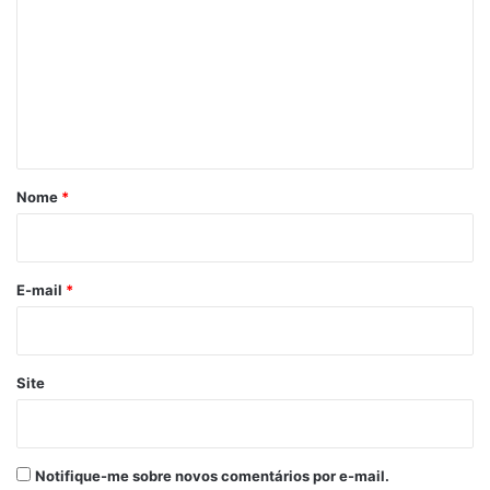
Treinador de handebol
m
e
n
t
á
r
Nome
*
i
o
*
E-mail
*
Site
Notifique-me sobre novos comentários por e-mail.