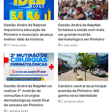
alteração poderá ser requerida no cadastro
do eleitor.
A inscrição eleitoral regular é uma
Gestão André da Ralpnet
Gestão André da RalpNet
impulsiona educação de
fortalece a saúde com mais
exigência legal para a obtenção de diversos
Pinheiro e município alcança
um grande mutirão
outros documentos, como passaporte e
melhor Ideb da história
dermatológico em Pinheiro
carteira de identidade. O eleitor deve ficar
17 horas atrás
4 dias atrás
atento para evitar o cancelamento do seu
título eleitoral.
O título pode ser cancelado, entre outros
motivos, quando o eleitor deixar de votar e
de justificar a ausência às urnas por três
Gestão André da RalpNet vai
Canteiro central da principal
eleições consecutivas. Importa advertir que
realizar 2º mutirão de
avenida de Pinheiro-MA
cada turno de uma eleição é considerado
consultas e cirurgias
ganha nova identidade
dermatológicas neste final
um pleito diferente. A mesma regra se
2 semanas atrás
de semana em Pinheiro
aplica para plebiscitos e referendos.
1 semana atrás