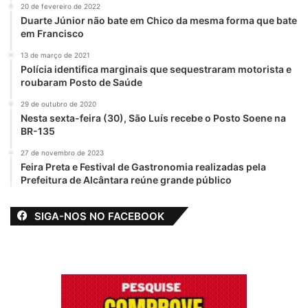
Em "POLÍTICA"
20 de fevereiro de 2022
Duarte Júnior não bate em Chico da mesma forma que bate
em Francisco
13 de março de 2021
destaque
Eleições 2020
Polícia identifica marginais que sequestraram motorista e
roubaram Posto de Saúde
Flávio Braga7
Janela Partidária
29 de outubro de 2020
Nesta sexta-feira (30), São Luís recebe o Posto Soene na
BR-135
27 de novembro de 2023
Feira Preta e Festival de Gastronomia realizadas pela
Prefeitura de Alcântara reúne grande público
SIGA-NOS NO FACEBOOK