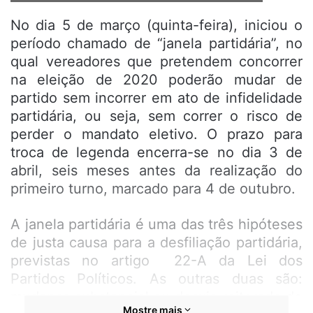
No dia 5 de março (quinta-feira), iniciou o
período chamado de “janela partidária”, no
qual vereadores que pretendem concorrer
na eleição de 2020 poderão mudar de
partido sem incorrer em ato de infidelidade
partidária, ou seja, sem correr o risco de
perder o mandato eletivo. O prazo para
troca de legenda encerra-se no dia 3 de
abril, seis meses antes da realização do
primeiro turno, marcado para 4 de outubro.
A janela partidária é uma das três hipóteses
de justa causa para a desfiliação partidária,
previstas no artigo 22-A da Lei dos
Partidos Políticos. As outras duas são:
mudança substancial ou desvio reiterado do
Mostre mais