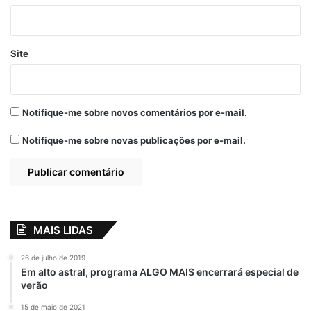
contrata empresa
de coleta de
resíduos para
recuperar estradas
Site
vicinais por R$ 5
milhões
8 de dezembro de 2025
Em "POLÍTICA"
Notifique-me sobre novos comentários por e-mail.
Notifique-me sobre novas publicações por e-mail.
Aditivo
Contrato Milionário
empresa M C Obras & Empreendimentos Ltda
Igarapé do Meio-MA
MAIS LIDAS
Prefeito Almeida Sousa
26 de julho de 2019
Em alto astral, programa ALGO MAIS encerrará especial de
verão
15 de maio de 2021