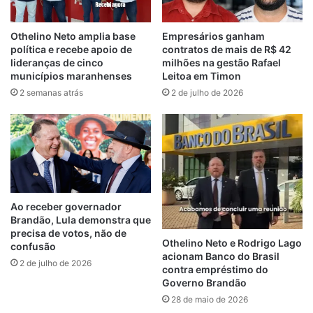
publicado no Diário Oficial do Município,
que passou a ter validade desde o último
Othelino Neto amplia base
Empresários ganham
dia 17 de julho de 2023, a obra teria sido
política e recebe apoio de
contratos de mais de R$ 42
lideranças de cinco
milhões na gestão Rafael
paralisada por conta do valor contratual que
municípios maranhenses
Leitoa em Timon
estaria defasado em decorrência dos
2 semanas atrás
2 de julho de 2026
valores do itens em comparação aos
praticados atualmente no mercado, não
sendo possível dar continuidade à obra em
função do aumento dos custos dos
materiais de construção civil para
construção da referida escola.
Ao receber governador
Brandão, Lula demonstra que
Ainda segundo o contrato acima anexado, a
precisa de votos, não de
Othelino Neto e Rodrigo Lago
empresa ainda possui um saldo contratual
confusão
acionam Banco do Brasil
2 de julho de 2026
atual de R$ 2.200.105,97 (dois milhões,
contra empréstimo do
duzentos mil, cento e cinco reais e noventa
Governo Brandão
28 de maio de 2026
e sete centavos), tendo um acréscimo de