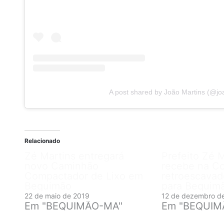
A post shared by João Martins (@j
Relacionado
Zé Martins entregará
Prefeito Zé 
novo Caminhão
recebe na C
Compactador de Lixo em
retroescavad
Bequimão
para Bequim
22 de maio de 2019
12 de dezembro d
Em "BEQUIMÃO-MA"
Em "BEQUIM