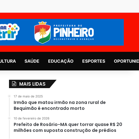
ULTURA
SAÚDE
EDUCAÇÃO
ESPORTES
OPORTUNI
MAIS LIDAS
17 de maio de 2025
Irmão que matou irmão na zona rural de
Bequimão é encontrado morto
10 de fevereiro de 2026
Prefeito de Rosário-MA quer torrar quase R$ 20
milhões com suposta construção de prédios