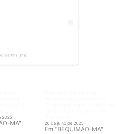
oaomartins_ma)
Martins
Prefeito Zé Martins
odevasf
recebe novo trator da
eira 0KM
Codevasf para fortalecer
ão
agricultura familiar em
Bequimão
e 2025
ÃO-MA"
26 de julho de 2025
Em "BEQUIMÃO-MA"