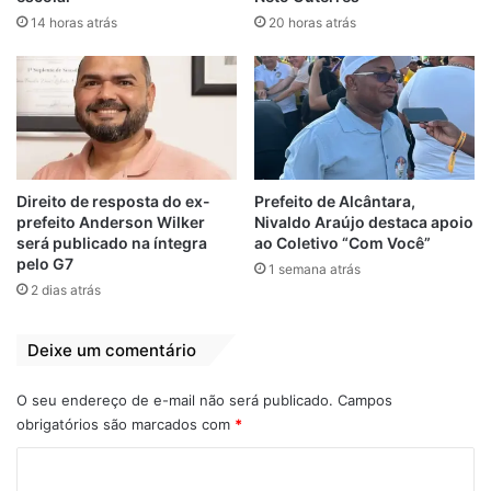
14 horas atrás
20 horas atrás
— Tivemos uma reunião produtiva com a
comissão de líderes religiosos protestantes,
dialogando sobre a organização do Clamor
Direito de resposta do ex-
Prefeito de Alcântara,
pela Pátria, que será realizado no dia 7 de
prefeito Anderson Wilker
Nivaldo Araújo destaca apoio
setembro. Esse encontro reforça a
será publicado na íntegra
ao Coletivo “Com Você”
importância da união entre fé, cidadania e
pelo G7
1 semana atrás
amor por nossa cidade — destacou o
2 dias atrás
prefeito Nivaldo Araújo.
Deixe um comentário
A realização do evento conta com o apoio
da Prefeitura de Alcântara, por meio da
O seu endereço de e-mail não será publicado.
Campos
obrigatórios são marcados com
*
Secretaria Municipal de Cultura e Turismo.
O Clamor pela Pátria é considerado um dos
C
principais eventos religiosos do município e