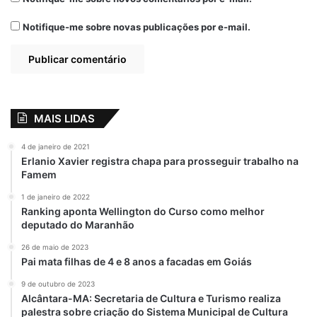
Notifique-me sobre novas publicações por e-mail.
View this post on Instagram
MAIS LIDAS
4 de janeiro de 2021
Erlanio Xavier registra chapa para prosseguir trabalho na
Famem
A post shared by Nivaldo Araújo (@nivaldoaraujo_)
1 de janeiro de 2022
Ranking aponta Wellington do Curso como melhor
deputado do Maranhão
26 de maio de 2023
Pai mata filhas de 4 e 8 anos a facadas em Goiás
Relacionado
Clamor pela Pátria
Clamor pela Pátria
9 de outubro de 2023
Alcântara-MA: Secretaria de Cultura e Turismo realiza
2023 reúne
reúne milhares de
palestra sobre criação do Sistema Municipal de Cultura
milhares de
pessoas em