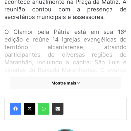
acontece anualmente na Praça da Matriz. A
reunião contou com a presença de
secretários municipais e assessores.
O Clamor pela Pátria está em sua 16ª
edição e reúne 14 igrejas evangélicas do
território alcantarense, atraindo
participantes de diversas regiões do
Maranhão, incluindo a capital São Luís e
cidades da Baixada Maranhense. O evento
integra oficialmente o calendário cultural de
Mostre mais
Alcântara desde 2009, por meio de um
projeto de lei de autoria da ex-vereadora
Irenilde Alves, aprovado pela Câmara
WhatsApp
Compartilhar por e-mail
Municipal e sancionado à época pelo então
prefeito Dr. Raimundo Soares.