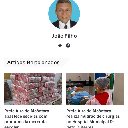
João Filho
We
Fa
bsi
ce
te
bo
Artigos Relacionados
ok
Prefeitura de Alcântara
Prefeitura de Alcântara
abastece escolas com
realiza mutirão de cirurgias
produtos da merenda
no Hospital Municipal Dr.
escolar
Neto Guterres