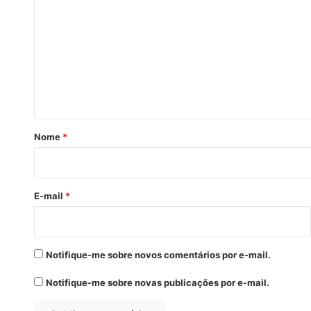
o
m
e
n
t
á
r
Nome
*
i
o
*
E-mail
*
Notifique-me sobre novos comentários por e-mail.
Notifique-me sobre novas publicações por e-mail.