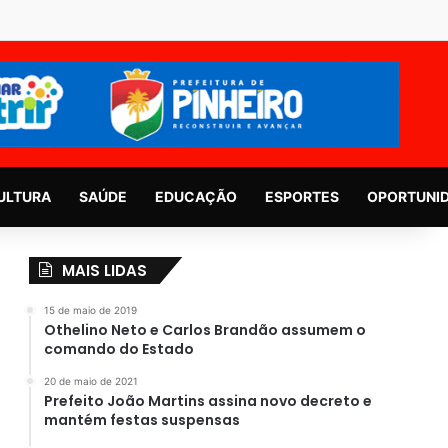
ULTURA
SAÚDE
EDUCAÇÃO
ESPORTES
OPORTUNI
MAIS LIDAS
15 de maio de 2019
Othelino Neto e Carlos Brandão assumem o
comando do Estado
20 de maio de 2021
Prefeito João Martins assina novo decreto e
mantém festas suspensas