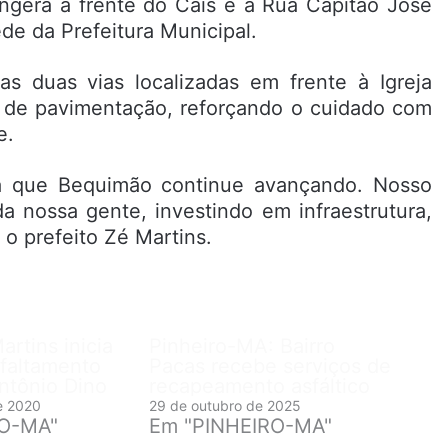
ngerá a frente do Cais e a Rua Capitão José
de da Prefeitura Municipal.
as duas vias localizadas em frente à Igreja
 de pavimentação, reforçando o cuidado com
e.
ra que Bequimão continue avançando. Nosso
 nossa gente, investindo em infraestrutura,
 o prefeito Zé Martins.
artins inicia
Pinheiro-MA: Bairro
sfaltamento
Pacas recebe serviços de
ntônio Dino
recapeamento asfáltico
e 2020
29 de outubro de 2025
RO-MA"
Em "PINHEIRO-MA"