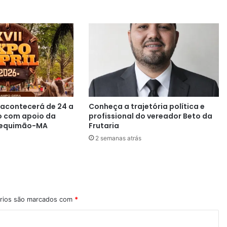
l acontecerá de 24 a
Conheça a trajetória política e
o com apoio da
profissional do vereador Beto da
 Bequimão-MA
Frutaria
2 semanas atrás
rios são marcados com
*