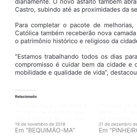
diariamente. O novo asfalto também abra
Castro, subindo até as proximidades da se
Para completar o pacote de melhorias, 
Católica também receberão nova camada
o patrimônio histórico e religioso da cidad
“Estamos trabalhando todos os dias pa
compromisso é cuidar bem da cidade e da
mobilidade e qualidade de vida”, destacou
Relacionado
Pavimentação asfáltica é
Prefeito Zé M
iniciada na Avenida que
serviço de a
liga Balandro ao Barroso
da avenida A
19 de novembro de 2018
21 de dezembro d
Em "BEQUIMÃO-MA"
Em "PINHEI