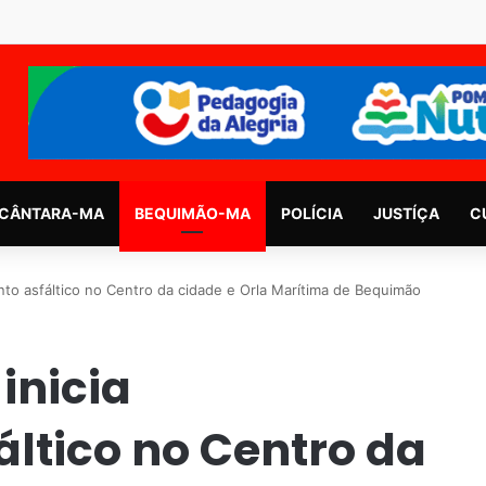
CÂNTARA-MA
BEQUIMÃO-MA
POLÍCIA
JUSTÍÇA
C
nto asfáltico no Centro da cidade e Orla Marítima de Bequimão
 inicia
ltico no Centro da