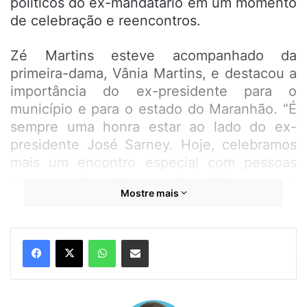
políticos do ex-mandatário em um momento
de celebração e reencontros.
Zé Martins esteve acompanhado da
primeira-dama, Vânia Martins, e destacou a
importância do ex-presidente para o
município e para o estado do Maranhão. “É
sempre uma honra estar ao lado do ex-
presidente José Sarney. Hoje, celebramos
mais um encontro especial com pessoas
que reconhecem sua trajetória e sua
Mostre mais
contribuição para o Brasil”, afirmou.
Aliado histórico de Sarney, Zé Martins
WhatsApp
Compartilhar por e-mail
mantém uma relação política e de amizade
que remonta à época de seu pai, o ex-
prefeito Juca Martins, falecido em 2015.
Durante o encontro, o prefeito reforçou os