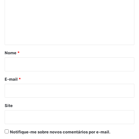
m
Zé Martins
e
n
t
á
r
Nome
*
i
o
*
E-mail
*
Site
Notifique-me sobre novos comentários por e-mail.