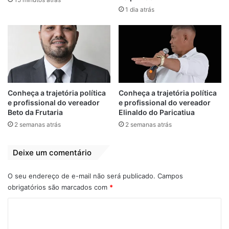
1 dia atrás
View this post on Instagram
Conheça a trajetória política
Conheça a trajetória política
e profissional do vereador
e profissional do vereador
Beto da Frutaria
Elinaldo do Paricatiua
2 semanas atrás
2 semanas atrás
Deixe um comentário
A post shared by Zé Martins (@prefeitozemartins)
O seu endereço de e-mail não será publicado.
Campos
obrigatórios são marcados com
*
95 anos de idade
Almoço
Brasil
C
Homenagem
José Sarney
São Luís
o