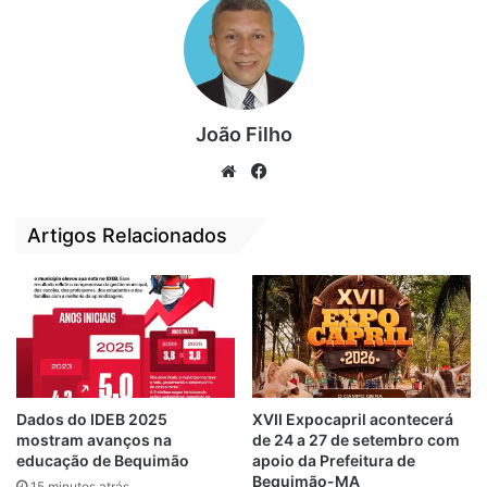
laços de respeito com o ex-presidente.
“Levei nosso abraço e nossos
agradecimentos por tudo que ele
representa para o povo de Bequimão”,
João Filho
concluiu.
We
Fa
bsi
ce
te
bo
Artigos Relacionados
ok
Dados do IDEB 2025
XVII Expocapril acontecerá
mostram avanços na
de 24 a 27 de setembro com
educação de Bequimão
apoio da Prefeitura de
Bequimão-MA
15 minutos atrás