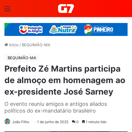
Menu
Início
/
BEQUIMÃO-MA
BEQUIMÃO-MA
Prefeito Zé Martins participa
de almoço em homenagem ao
ex-presidente José Sarney
O evento reuniu amigos e antigos aliados
políticos do ex-mandatário brasileiro
João Filho
1 de junho de 2025
0
1 minuto lido