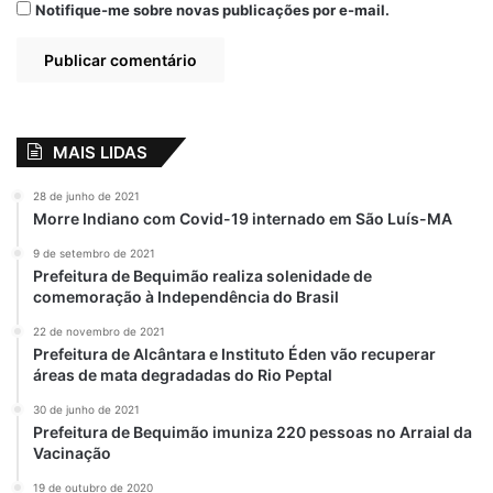
4 de outubro de 2023
Notifique-me sobre novas publicações por e-mail.
Em "ALCÂNTARA-
MA"
Prefeitura de
Bequimão-MA
promove Encontro
Municipal sobre
MAIS LIDAS
Autismo
23 de abril de 2024
28 de junho de 2021
Em "BEQUIMÃO-
Morre Indiano com Covid-19 internado em São Luís-MA
MA"
9 de setembro de 2021
Prefeitura de Bequimão realiza solenidade de
comemoração à Independência do Brasil
Alcântara
Autismo
22 de novembro de 2021
Prefeitura de Alcântara e Instituto Éden vão recuperar
áreas de mata degradadas do Rio Peptal
Dia Mundial da Conscientização
30 de junho de 2021
Educação
Nivaldo Araújo
Prefeitura de Bequimão imuniza 220 pessoas no Arraial da
Vacinação
Pool Party Azul
Prefeito
Semed
19 de outubro de 2020