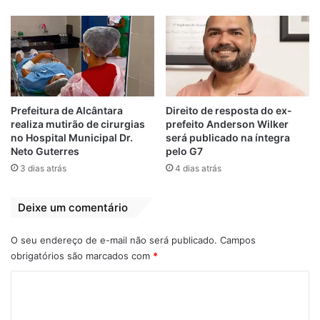
Prefeitura de Alcântara
Direito de resposta do ex-
realiza mutirão de cirurgias
prefeito Anderson Wilker
no Hospital Municipal Dr.
será publicado na íntegra
Neto Guterres
pelo G7
3 dias atrás
4 dias atrás
Deixe um comentário
O seu endereço de e-mail não será publicado.
Campos
obrigatórios são marcados com
*
View this post on Instagram
C
o