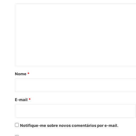
C
o
m
e
n
t
á
r
Nome
*
i
o
*
E-mail
*
Notifique-me sobre novos comentários por e-mail.