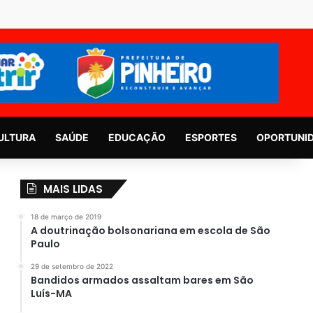
ULTURA
SAÚDE
EDUCAÇÃO
ESPORTES
OPORTUNI
MAIS LIDAS
18 de março de 2019
A doutrinação bolsonariana em escola de São
Paulo
29 de setembro de 2022
Bandidos armados assaltam bares em São
Luís-MA