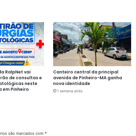
a RalpNet vai
Canteiro central da principal
irão de consultas e
avenida de Pinheiro-MA ganha
atológicas neste
nova identidade
a em Pinheiro
1 semana atrás
rios são marcados com
*