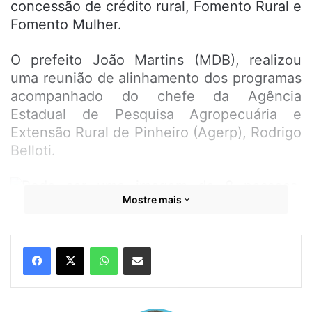
concessão de crédito rural, Fomento Rural e
Fomento Mulher.
O prefeito João Martins (MDB), realizou
uma reunião de alinhamento dos programas
acompanhado do chefe da Agência
Estadual de Pesquisa Agropecuária e
Extensão Rural de Pinheiro (Agerp), Rodrigo
Belloti.
Mostre mais
WhatsApp
Compartilhar por e-mail
Por meio de ações de assistência e de
financiamento produtivo, bequimãoenses
que vivem assentamentos vão receber o