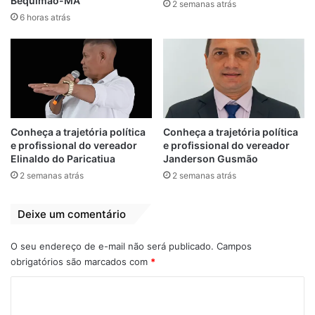
Bequimão-MA
2 semanas atrás
6 horas atrás
A execução do projeto está prevista para
ser iniciada já no mês de março, uma
reunião de apresentação para os mais de
Conheça a trajetória política
Conheça a trajetória política
200 beneficiários acontecerá no próximo
e profissional do vereador
e profissional do vereador
dia 22 de fevereiro no povoado Centrinho
Elinaldo do Paricatiua
Janderson Gusmão
de Santana.
2 semanas atrás
2 semanas atrás
O valor de R$ 5.000 ou R$ 6.400 será
Deixe um comentário
repassado pelo governo federal
diretamente a cada família por meio do
O seu endereço de e-mail não será publicado.
Campos
obrigatórios são marcados com
*
cartão do Programa Bolsa Família ou do
Cartão Cidadão.
C
o