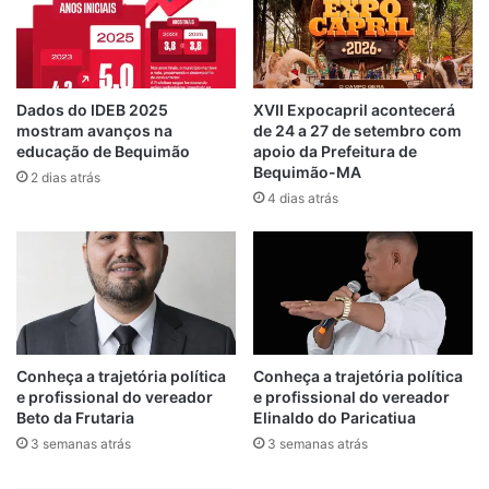
também no bairro Estiva, promoveu
atividades nos turnos da manhã e da tarde,
com o tema “Mudanças Climáticas e a COP-
30”, ampliando o debate sobre os impactos
Dados do IDEB 2025
XVII Expocapril acontecerá
mostram avanços na
de 24 a 27 de setembro com
ambientais e a responsabilidade de cada
educação de Bequimão
apoio da Prefeitura de
cidadão.
Bequimão-MA
2 dias atrás
4 dias atrás
A programação foi encerrada na última
sexta-feira (6), na Unidade Integrada
Abelardo Melo, no povoado Areal, com a
palestra “A Importância da Mata Ciliar” e
mais uma oficina educativa, reforçando o
papel da preservação ambiental para a
Conheça a trajetória política
Conheça a trajetória política
qualidade de vida das futuras gerações.
e profissional do vereador
e profissional do vereador
Beto da Frutaria
Elinaldo do Paricatiua
A iniciativa integra o compromisso da
3 semanas atrás
3 semanas atrás
gestão do prefeito Zé Martins com o