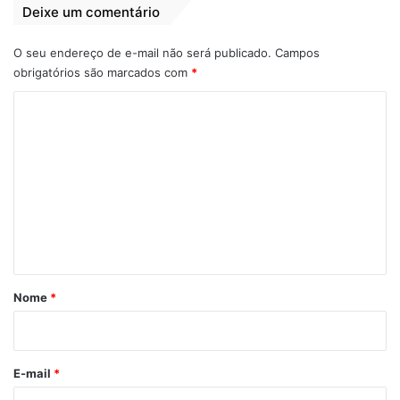
desenvolvimento sustentável e a formação
Deixe um comentário
cidadã dos estudantes da rede municipal.
O seu endereço de e-mail não será publicado.
Campos
obrigatórios são marcados com
*
C
o
m
e
n
t
á
r
Nome
*
i
o
*
E-mail
*
View this post on Instagram