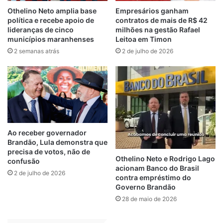
foi estar presente desfrutando das
Othelino Neto amplia base
Empresários ganham
política e recebe apoio de
contratos de mais de R$ 42
companhias e amizades.
lideranças de cinco
milhões na gestão Rafael
“Pra mim é um prazer está com todas as
municípios maranhenses
Leitoa em Timon
amigas aqui do centro, as pessoas que nos
2 semanas atrás
2 de julho de 2026
recebem muito bem. Eu venho pra cá e é
muito bom! Gosto de dançar, gosto de
brincar, gosto de me divertir! E o mais
importante não estou parada, me mantenho
bem emocionalmente e em atividade”,
declarou.
Ao receber governador
Ao prestigiar o evento, a prefeita Paula
Brandão, Lula demonstra que
precisa de votos, não de
Azevedo, destacou o trabalho e
Othelino Neto e Rodrigo Lago
confusão
disponibilidade dos profissionais que atuam
acionam Banco do Brasil
2 de julho de 2026
contra empréstimo do
no centro. Ela disse ainda que isso é uma
Governo Brandão
demonstração verdadeira de que a gestão
28 de maio de 2026
municipal é feita por todos e para todos os
luminenses.