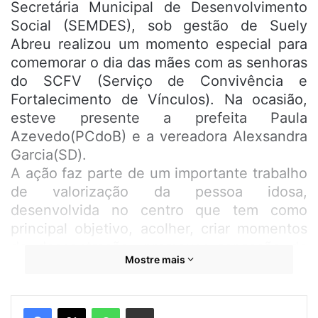
Secretária Municipal de Desenvolvimento
Social (SEMDES), sob gestão de Suely
Abreu realizou um momento especial para
comemorar o dia das mães com as senhoras
do SCFV (Serviço de Convivência e
Fortalecimento de Vínculos). Na ocasião,
esteve presente a prefeita Paula
Azevedo(PCdoB) e a vereadora Alexsandra
Garcia(SD).
A ação faz parte de um importante trabalho
de valorização da pessoa idosa,
desenvolvida no centro que tem como
principal objetivo, acolher, criar momentos
de descontração, promover sensação de
Mostre mais
pertencimento a um grupo social e a por
conseguinte à sociedade de forma geral.
“Hoje, nós estamos reafirmando nosso
WhatsApp
Compartilhar por e-mail