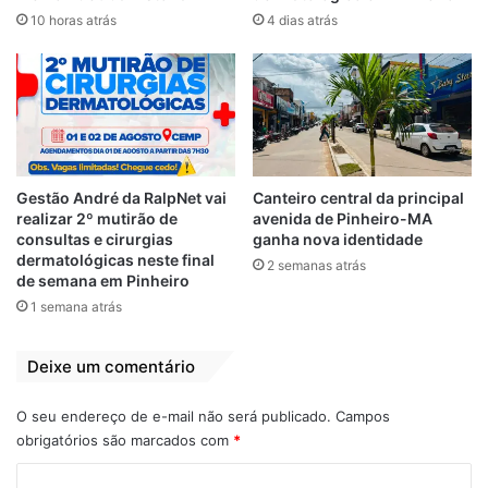
circulando dentro do município, gerar
10 horas atrás
4 dias atrás
emprego e renda, além de consolidar
Pinheiro como referência regional em
iniciativas de fomento ao
empreendedorismo.
Gestão André da RalpNet vai
Canteiro central da principal
Relacionado
realizar 2º mutirão de
avenida de Pinheiro-MA
consultas e cirurgias
ganha nova identidade
Prefeitura de
Prefeitura de
dermatológicas neste final
Ribamar-MA adere
Bequimão e Sebrae
2 semanas atrás
de semana em Pinheiro
ao Programa
capacitam
1 semana atrás
Cidade
empreendedores
Empreendedora
locais
14 de maio de 2021
23 de maio de 2024
Deixe um comentário
Em "PINHEIRO-MA"
Em "BEQUIMÃO-
MA"
O seu endereço de e-mail não será publicado.
Campos
Prefeitura de
obrigatórios são marcados com
*
Bequimão oferece
C
suporte aos MEI’s