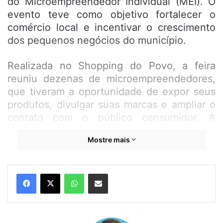
do Microempreendedor Individual (MEI). O
evento teve como objetivo fortalecer o
comércio local e incentivar o crescimento
dos pequenos negócios do município.
Realizada no Shopping do Povo, a feira
reuniu dezenas de microempreendedores,
que tiveram a oportunidade de expor seus
produtos, divulgar suas marcas e ampliar o
contato com o público consumidor. A
iniciativa reforça o compromisso da gestão
Mostre mais
municipal em apoiar os trabalhadores
autônomos e estimular o
empreendedorismo como estratégia de
WhatsApp
Compartilhar por e-mail
desenvolvimento econômico.
No primeiro dia, o público pôde conhecer
uma variedade de produtos e serviços