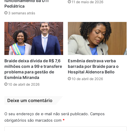
E um playground também será montado
funcionamento da UTI
11 de maio de 2026
Pediátrica
para atender a criançada.
3 semanas atrás
A Festa da Juçara vai ocorrer nos dias 16 e
23 de outubro e 6 e 13 de novembro, a
pausa do dia 30 de outubro é em
decorrência do segundo turno das eleições.
O evento conta com o apoio da Secretaria
estadual de Cultura e patrocínio através de
Braide deixa dívida de R$ 7,6
Esmênia destrava verba
milhões com a 99 e transfere
barrada por Braide para o
Lei de Incentivo da Cultura da Equatorial
problema para gestão de
Hospital Aldenora Bello
Energia e Grupo Mateus.
Esmênia Miranda
10 de abril de 2026
10 de abril de 2026
Relacionado
Deixe um comentário
Fátima Araújo
Astro de Ogum
solicita reforma da
comemora anúncio
O seu endereço de e-mail não será publicado.
Campos
praça do
da construção do
obrigatórios são marcados com
*
Residencial
boiódromo em São
C