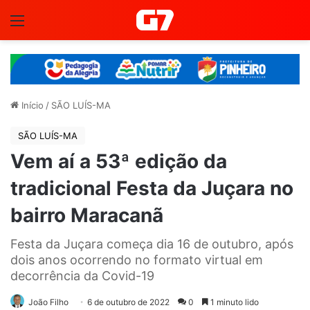
Menu
Início
/
SÃO LUÍS-MA
SÃO LUÍS-MA
Vem aí a 53ª edição da
tradicional Festa da Juçara no
bairro Maracanã
Festa da Juçara começa dia 16 de outubro, após
dois anos ocorrendo no formato virtual em
decorrência da Covid-19
João Filho
6 de outubro de 2022
0
1 minuto lido