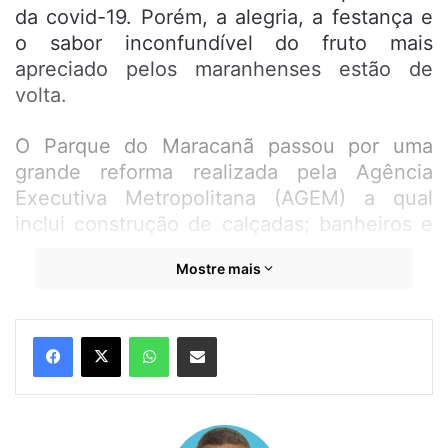
da covid-19. Porém, a alegria, a festança e
o sabor inconfundível do fruto mais
apreciado pelos maranhenses estão de
volta.
O Parque do Maracanã passou por uma
grande reforma realizada pela Agência
Executiva Metropolitana (AGEM) a qual
inclui construção de calçadas; banheiros e
pavimentação com piso em concreto com
Mostre mais
acessibilidade, assim como foi feita a
drenagem; reforma de 21 barracas;
pavimentação com brita; adaptação de área
WhatsApp
Compartilhar por e-mail
para estacionamento; reforma de palco;
iluminação e sinalização.
Com toda essa estrutura nova, a