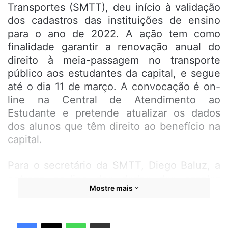
Transportes (SMTT), deu início à validação
dos cadastros das instituições de ensino
para o ano de 2022. A ação tem como
finalidade garantir a renovação anual do
direito à meia-passagem no transporte
público aos estudantes da capital, e segue
até o dia 11 de março. A convocação é on-
line na Central de Atendimento ao
Estudante e pretende atualizar os dados
dos alunos que têm direito ao benefício na
capital.
Para o secretário da SMTT, Diego Baluz, a
entrega on-line dos dados das escolas
Mostre mais
decorre da migração do banco de dados do
Sistema de Meia-Passagem Escolar da
capital para a plataforma de internet,
WhatsApp
Compartilhar por e-mail