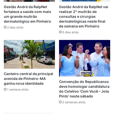
lançadas no sistema será de inteira
responsabilidade da pessoa cadastrada pela
Gestão André da RalpNet
Gestão André da RalpNet vai
fortalece a saúde com mais
realizar 2º mutirão de
entidade. Informações fraudulentas
um grande mutirão
consultas e cirurgias
poderão ser penalizadas administrativa, civil
dermatológico em Pinheiro
dermatológicas neste final
e criminalmente, conforme art. 6º, §4 da Lei
de semana em Pinheiro
2 dias atrás
nº 4.823/07.
6 dias atrás
“As correções dos dados dos alunos, via
on-line, continuarão a ser de inteira
responsabilidade de quem responde pela
instituição de ensino. No que se refere à
fiscalização, as instituições de ensino serão
Canteiro central da principal
fiscalizadas pela comissão criada pela
avenida de Pinheiro-MA
Convenção do Republicanos
ganha nova identidade
SMTT com a finalidade de verificar a
deve homologar candidatura
1 semana atrás
do Coletivo ‘Com Você – Jota
veracidade das informações prestadas, de
Pinto’ neste sábado
acordo com a legislação municipal vigente”,
2 semanas atrás
explicou o secretário.