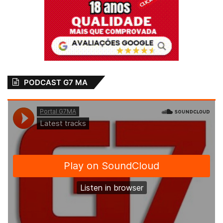
Inácio garante meia
passagem no
transporte
aquaviário
23 de outubro de 2018
Em "PINHEIRO-MA"
PODCAST G7 MA
Escola
Estudantes
Meia Passagem
notícias
Prefeitura
São Luís