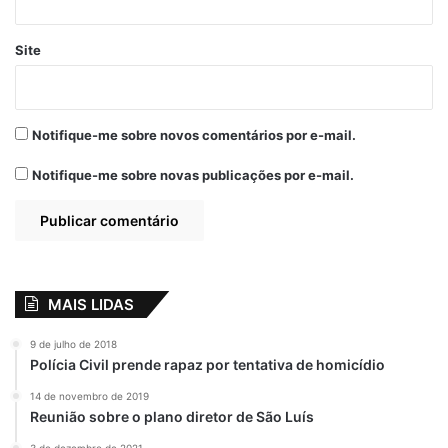
documentos relacionados abaixo.
Site
1- Ficha de Cadastro da Instituição de
Ensino e do seu representante,
devidamente preenchidas com a respectiva
Notifique-me sobre novos comentários por e-mail.
firma reconhecida em Cartório (modelos
anexos);
Notifique-me sobre novas publicações por e-mail.
2- Comprovante de inscrição no CNPJ,
devidamente atualizado;
3- Termo de Reconhecimento ou
MAIS LIDAS
Autorização junto ao Ministério da
Educação, Conselho Estadual de Educação
9 de julho de 2018
Polícia Civil prende rapaz por tentativa de homicídio
ou Conselho Municipal de Educação,
observando sempre a validade do
14 de novembro de 2019
Reunião sobre o plano diretor de São Luís
documento. Em caso de não cumprimento