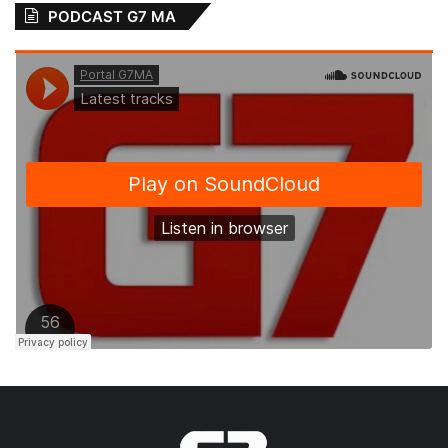
primeira fase da vacinação contra a gripe
PODCAST G7 MA
(Influenza).
Já na segunda etapa, de 2 de maio a 3 de
junho, o objetivo é vacinar crianças de seis
meses a menores de cinco anos (4 anos, 11
meses e 29 dias), mediante apresentação
da caderneta de vacinação.
Para a Campanha de Vacinação contra o
Sarampo será utilizada a vacina tríplice
viral, que pode ser administrada
simultaneamente ou com qualquer intervalo
com a vacina Influenza a partir dos seis
meses de idade. Para os trabalhadores da
saúde, pode haver coadministração das