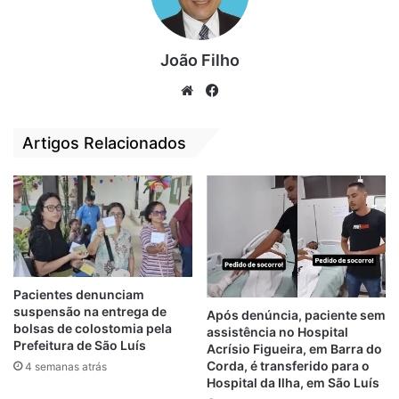
A campanha seguirá até o dia 3 de junho e
João Filho
terá, ainda, uma segunda etapa, conforme
We
Fa
determinação do Ministério da Saúde. Por
bsi
ce
isso, a convocação dos públicos elegíveis
te
bo
Artigos Relacionados
para a vacinação se dará de forma
ok
escalonada, considerando grupos
prioritários, com o objetivo principal de
evitar surtos de Influenza – doença que
pode levar à morte e sobrecarregar os
serviços de saúde.
Pacientes denunciam
suspensão na entrega de
Para se vacinar contra a Influenza nesta
Após denúncia, paciente sem
bolsas de colostomia pela
assistência no Hospital
primeira etapa, que vai até o dia 2 de maio,
Prefeitura de São Luís
Acrísio Figueira, em Barra do
idosos e trabalhadores da saúde
Corda, é transferido para o
4 semanas atrás
convocados deverão se dirigir a um dos
Hospital da Ilha, em São Luís