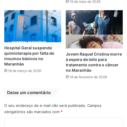
19 de maio de 2026
postos de saúde levando documento oficial
com foto e cartão de vacinação. A vacina
aplicada na campanha deste ano é a
Influenza trivalente, produzida pelo Instituto
Butantan e eficaz contra as cepas H1N1,
H3N2 e tipo B.
Hospital Geral suspende
quimioterapia por falta de
Os idosos na faixa-etária dos 80 anos que
Jovem Raquel Cristina morre
insumos básicos no
à espera de leito para
estiverem acolhidos em instituições de
Maranhão
tratamento contra o câncer
longa permanência, não precisarão se
no Maranhão
18 de março de 2026
deslocar até um dos postos de vacinação,
18 de fevereiro de 2026
isto porque a Semus encaminhará equipes
para realizar a aplicação da vacina nos
Deixe um comentário
abrigos da capital, já mapeados pela pasta.
O seu endereço de e-mail não será publicado.
Campos
obrigatórios são marcados com
*
C