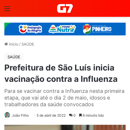
Menu
Início
/
SAÚDE
SAÚDE
Prefeitura de São Luís inicia
vacinação contra a Influenza
Para se vacinar contra a Influenza nesta primeira
etapa, que vai até o dia 2 de maio, idosos e
trabalhadores da saúde convocados
João Filho
5 de abril de 2022
0
6 minutis lido