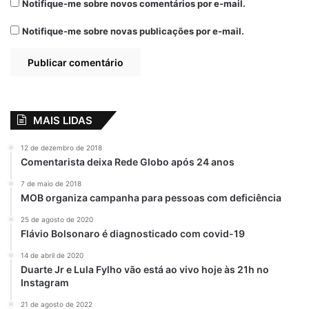
Notifique-me sobre novos comentários por e-mail.
Até o dia 3 de junho, a Prefeitura de São
Notifique-me sobre novas publicações por e-mail.
Luís também seguirá com a 8ª Campanha
Nacional de Segmento e Vacinação de
Trabalhadores da Saúde contra Sarampo.
Durante a primeira etapa da campanha
serão vacinados os profissionais de saúde,
MAIS LIDAS
que poderão procurar, na capital, um dos
12 de dezembro de 2018
mesmos 70 postos disponibilizados pela
Comentarista deixa Rede Globo após 24 anos
Semus para a vacinação contra a gripe.
7 de maio de 2018
MOB organiza campanha para pessoas com deficiência
A campanha de vacinação contra o sarampo
25 de agosto de 2020
neste ano, também dividida em duas
Flávio Bolsonaro é diagnosticado com covid-19
etapas, será focada em crianças de seis
14 de abril de 2020
meses a menores de 5 anos de idade e
Duarte Jr e Lula Fylho vão está ao vivo hoje às 21h no
trabalhadores da saúde. Por isso, pais ou
Instagram
responsáveis devem estar atentos aos
21 de agosto de 2022