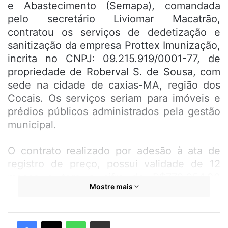
e Abastecimento (Semapa), comandada
pelo secretário Liviomar Macatrão,
contratou os serviços de dedetização e
sanitização da empresa Prottex Imunização,
incrita no CNPJ: 09.215.919/0001-77, de
propriedade de Roberval S. de Sousa, com
sede na cidade de caxias-MA, região dos
Cocais. Os serviços seriam para imóveis e
prédios públicos administrados pela gestão
municipal.
O contrato realizado por adesão à ata de
registro de preço, possui validade de 12
meses e tem a cifra de R$778.254,00
Mostre mais
(setecentos e setenta e oito mil, duzentos e
cinquenta e quatro reais). Estranho é que a
empresa fica na cidade de Caxias-MA,
WhatsApp
Compartilhar por e-mail