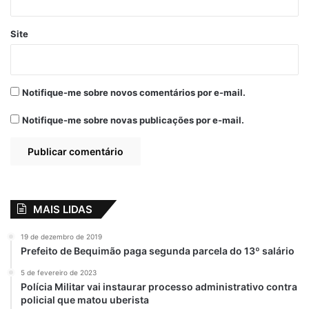
Site
Braide
Caxias-MA
Contrato
Dedetização
destaque
Notifique-me sobre novos comentários por e-mail.
Liviomar Macatrão
Prottex Imunização
Notifique-me sobre novas publicações por e-mail.
Semapa
MAIS LIDAS
19 de dezembro de 2019
Prefeito de Bequimão paga segunda parcela do 13º salário
5 de fevereiro de 2023
Polícia Militar vai instaurar processo administrativo contra
policial que matou uberista