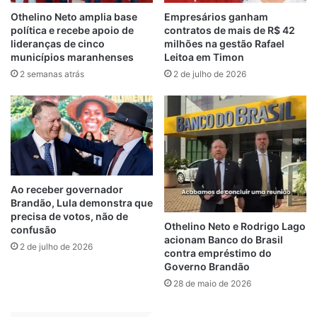
Othelino Neto amplia base
Empresários ganham
política e recebe apoio de
contratos de mais de R$ 42
lideranças de cinco
milhões na gestão Rafael
municípios maranhenses
Leitoa em Timon
2 semanas atrás
2 de julho de 2026
Resta saber quais imóveis e prédios
públicos estão na lista de dedetização, já
que feiras, mercados e centros de saúde
estão necessitando desse tipo de serviço
há anos. Pelo valor do contrato, a Semapa
Ao receber governador
Brandão, Lula demonstra que
pagará para a Prottex Imunicação o valor
precisa de votos, não de
mensal de R$64.854,00.
Othelino Neto e Rodrigo Lago
confusão
acionam Banco do Brasil
2 de julho de 2026
contra empréstimo do
Fonte:
verdade98.com.br
Governo Brandão
28 de maio de 2026