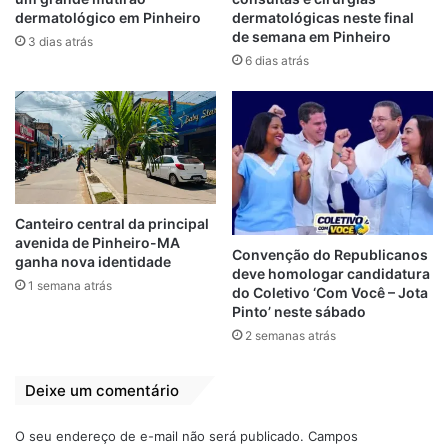
e fortalecer os vínculos entre as
dermatológico em Pinheiro
dermatológicas neste final
comunidades escolares.
de semana em Pinheiro
3 dias atrás
6 dias atrás
A programação detalhada e os locais das
competições devem ser divulgados nos
próximos dias. Os organizadores afirmam
que estão trabalhando para garantir uma
edição segura e acessível para todos os
participantes.
Canteiro central da principal
avenida de Pinheiro-MA
Convenção do Republicanos
ganha nova identidade
deve homologar candidatura
Jogos Escolares
Pinheiro
1 semana atrás
do Coletivo ‘Com Você – Jota
Pinto’ neste sábado
Prefeito André da RalpNet
Reunião
2 semanas atrás
Deixe um comentário
O seu endereço de e-mail não será publicado.
Campos