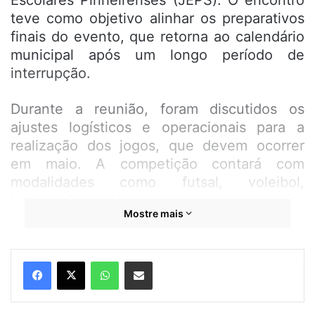
Escolares Pinheirenses (JEPS). O encontro
teve como objetivo alinhar os preparativos
finais do evento, que retorna ao calendário
municipal após um longo período de
interrupção.
Durante a reunião, foram discutidos os
ajustes logísticos e operacionais para a
realização dos jogos, que devem ocorrer
em maio. A competição contará com
modalidades como futsal, voleibol,
handebol, entre outras, e reunirá
Mostre mais
estudantes de diferentes faixas etárias,
tanto da zona urbana quanto da zona rural.
WhatsApp
Compartilhar por e-mail