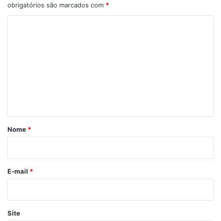
obrigatórios são marcados com
*
C
o
m
e
n
t
á
r
Nome
*
i
o
*
E-mail
*
Site