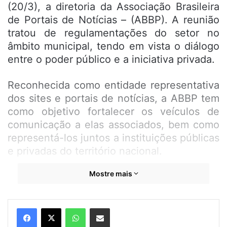
(20/3), a diretoria da Associação Brasileira
de Portais de Notícias – (ABBP). A reunião
tratou de regulamentações do setor no
âmbito municipal, tendo em vista o diálogo
entre o poder público e a iniciativa privada.
Reconhecida como entidade representativa
dos sites e portais de notícias, a ABBP tem
como objetivo fortalecer os veículos de
comunicação a elas associados, bem como
representá-los juntos a instituições públicas
e privadas do território nacional.
Mostre mais
Durante a visita institucional, os diretores
da mais importante organização de mídia
digital do país apresentaram uma proposta
WhatsApp
Compartilhar por e-mail
legislativa que visa destinar 10% dos