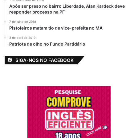
Após ser preso no bairro Liberdade, Alan Kardeck deve
Foto:
Hugo Andrade
responder processo na PF
7 de julho de 2018
Associação Brasileira de Portais de Notícias
Pistoleiros matam tio de vice-prefeita no MA
3 de abril de 2019
camara
Chaguinhas
Diretoria
Patriota de olho no Fundo Partidário
São Luís
SIGA-NOS NO FACEBOOK