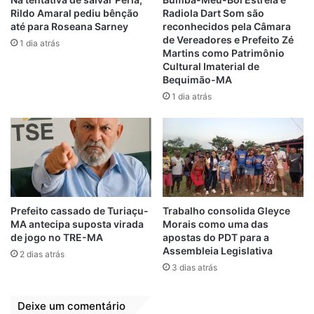
Rildo Amaral pediu bênção
Radiola Dart Som são
até para Roseana Sarney
reconhecidos pela Câmara
O jornalista Toni Duarte, que integra o
de Vereadores e Prefeito Zé
1 dia atrás
Conselho Consultivo da entidade, avaliou
Martins como Patrimônio
Cultural Imaterial de
de forma positiva o encontro e esclareceu a
Bequimão-MA
sugestão do projeto que já vem sendo
1 dia atrás
executado em outros Estados, como é o
caso do Distrito Federal.
“É um encontro que serviu para apresentar
nossa proposta legislativa semelhante à
que já vem sendo respaldada pela Lei
Prefeito cassado de Turiaçu-
Trabalho consolida Gleyce
Orgânica do Distrito Federal que obriga,
MA antecipa suposta virada
Morais como uma das
desde 2013, as empresas públicas do DF
de jogo no TRE-MA
apostas do PDT para a
destinarem, no mínimo, 10% do seu
Assembleia Legislativa
2 dias atrás
orçamento anual de comunicação às mídias
3 dias atrás
alternativas. Os portais de notícias ligados a
ABBP são médias e pequenas empresas de
Deixe um comentário