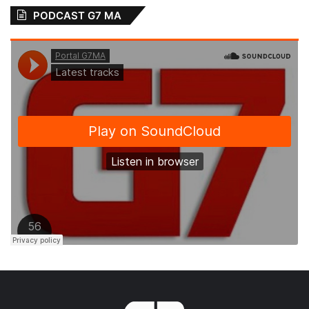
Maranhão e passou a morar com parentes
PODCAST G7 MA
no bairro Liberdade, em São Luís. Em sua
chegada, começou a trabalhar na obra do
elevado do Calhau e, posteriormente,
seguiu para trabalhar em Belém-PA e
Macapá-AP, convidado pelo mestre de obra
Zé Macapá.