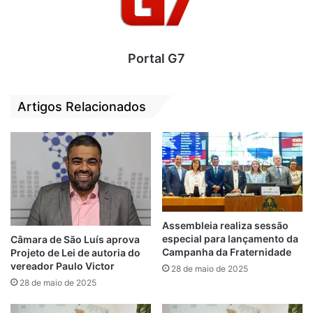
Portal G7
Artigos Relacionados
As homenagens foram de autoria da
Assembleia realiza sessão
vereadora de São Luís, Fátima Araújo
especial para lançamento da
Câmara de São Luís aprova
(PCdoB) e aprovadas por unanimidade pela
Campanha da Fraternidade
Projeto de Lei de autoria do
Câmara Municipal da Capital Maranhense
vereador Paulo Victor
28 de maio de 2025
através dos Decretos Legislativos Nº
28 de maio de 2025
0109/2023, Nº 121/2023 e Nº 073/2023.