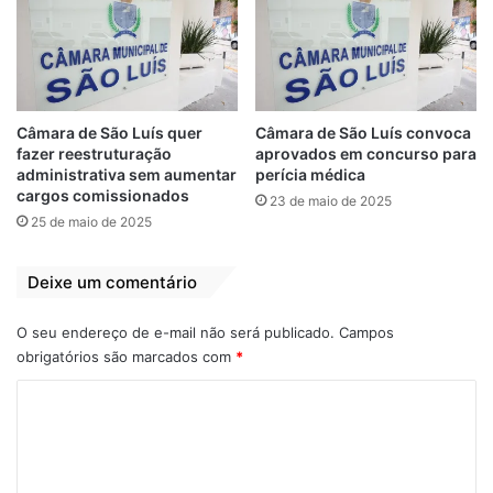
“Como vereadora, entendo que o Título de
Cidadão Ludovicense é o reconhecimento
daqueles que deixaram sua cidade natal e,
com residência no município de São Luís,
Câmara de São Luís quer
Câmara de São Luís convoca
de forma comprometida, contribuem para o
fazer reestruturação
aprovados em concurso para
administrativa sem aumentar
perícia médica
crescimento desta cidade e do nosso
cargos comissionados
23 de maio de 2025
estado. Pessoas diferenciadas que
25 de maio de 2025
empregam força, determinação, coragem e
conhecimentos significativos para a
Deixe um comentário
realização de ações que suscitam a
esperança de uma sociedade mais justa e
O seu endereço de e-mail não será publicado.
Campos
uma população mais assistida”, afirmou
obrigatórios são marcados com
*
Fátima Araújo ao defender a homenagem.
C
o
UMA TRAJETÓRIA DE SUPERAÇÃO
m