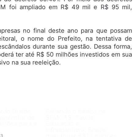
M foi ampliado em R$ 49 mil e R$ 95 mil,
empresas no final deste ano para que possam
itoral, o nome do Prefeito, na tentativa de
escândalos durante sua gestão. Dessa forma,
derá ter até R$ 50 milhões investidos em sua
ivo na sua reeleição.
ardo Braide
Faltando o básico na
suplentar de
SEMCAS, Saúde,
lhões para a
Educação e
Infraestrutura, Braide
quer torrar R$13 milhões
23