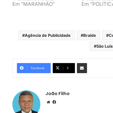
Em "MARANHÃO"
Em "POLÍTIC
Agência de Publicidade
Braide
C
São Luís
Compartilhar por e-mail
Facebook
X
João Filho
We
Fa
bsi
ce