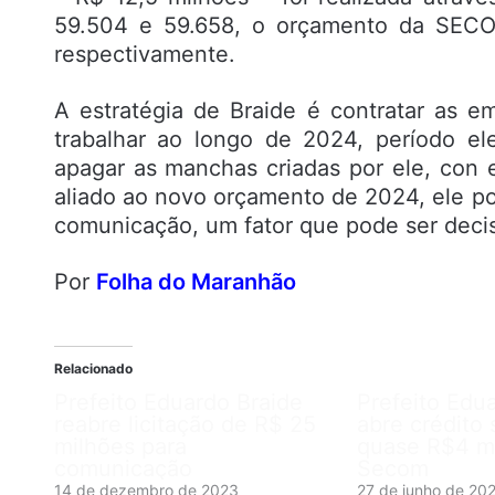
59.504 e 59.658, o orçamento da SECO
respectivamente.
A estratégia de Braide é contratar as 
trabalhar ao longo de 2024, período ele
apagar as manchas criadas por ele, con 
aliado ao novo orçamento de 2024, ele po
comunicação, um fator que pode ser decis
Por
Folha do Maranhão
Relacionado
Prefeito Eduardo Braide
Prefeito Edu
reabre licitação de R$ 25
abre crédito 
milhões para
quase R$4 mi
comunicação
Secom
14 de dezembro de 2023
27 de junho de 20