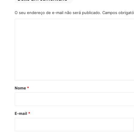
O seu endereço de e-mail não será publicado.
Campos obrigató
C
o
m
e
n
t
á
r
Nome
*
i
o
*
E-mail
*