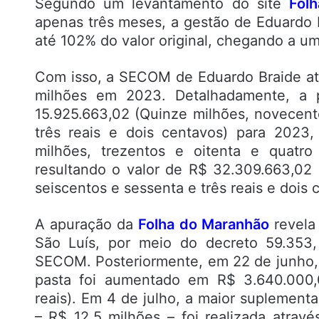
Segundo um levantamento do site
Fol
apenas três meses, a gestão de Eduard
até 102% do valor original, chegando a u
Com isso, a SECOM de Eduardo Braide a
milhões em 2023. Detalhadamente, a p
15.925.663,02 (Quinze milhões, novecento
três reais e dois centavos) para 2023
milhões, trezentos e oitenta e quatro
resultando o valor de R$ 32.309.663,02 (
seiscentos e sessenta e três reais e dois 
A apuração da
Folha do Maranhão
revela 
São Luís, por meio do decreto 59.353
SECOM. Posteriormente, em 22 de junho,
pasta foi aumentado em R$ 3.640.000,0
reais). Em 4 de julho, a maior suplemen
– R$ 12,5 milhões – foi realizada atrav