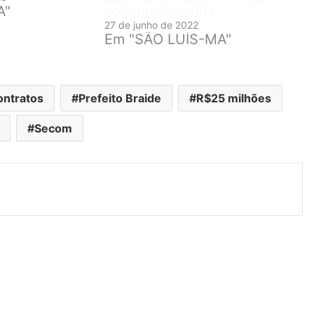
A"
com propaganda
27 de junho de 2022
Em "SÃO LUÍS-MA"
ontratos
Prefeito Braide
R$25 milhões
Secom