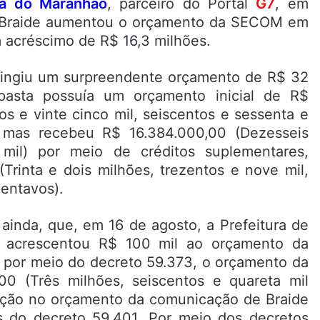
ha do Maranhão
, parceiro do Portal
G7
, em
o Braide aumentou o orçamento da SECOM em
m acréscimo de R$ 16,3 milhões.
tingiu um surpreendente orçamento de R$ 32
asta possuía um orçamento inicial de R$
s e vinte cinco mil, seiscentos e sessenta e
, mas recebeu R$ 16.384.000,00 (Dezesseis
 mil) por meio de créditos suplementares,
Trinta e dois milhões, trezentos e nove mil,
centavos).
ainda, que, em 16 de agosto, a Prefeitura de
, acrescentou R$ 100 mil ao orçamento da
 por meio do decreto 59.373, o orçamento da
0 (Três milhões, seiscentos e quareta mil
tação no orçamento da comunicação de Braide
és do decreto 59.401. Por meio dos decretos