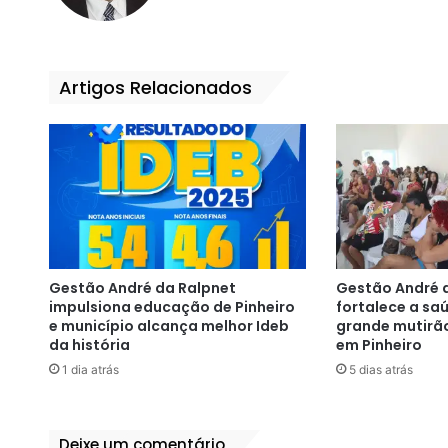
te
bo
ok
Artigos Relacionados
Gestão André da Ralpnet
Gestão André 
impulsiona educação de Pinheiro
fortalece a s
e município alcança melhor Ideb
grande mutirã
da história
em Pinheiro
1 dia atrás
5 dias atrás
Deixe um comentário