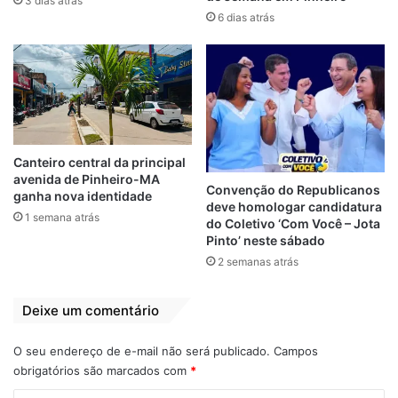
3 dias atrás
para alinhar detalhes e definir ações
6 dias atrás
concretas para o evento e futuras parcerias.
André da Ralpnet
carnaval 2025
Cultura
Evangélicos
Pinheiro
Canteiro central da principal
Prefeito
Retiro
avenida de Pinheiro-MA
Convenção do Republicanos
ganha nova identidade
deve homologar candidatura
1 semana atrás
do Coletivo ‘Com Você – Jota
Pinto’ neste sábado
2 semanas atrás
Deixe um comentário
O seu endereço de e-mail não será publicado.
Campos
obrigatórios são marcados com
*