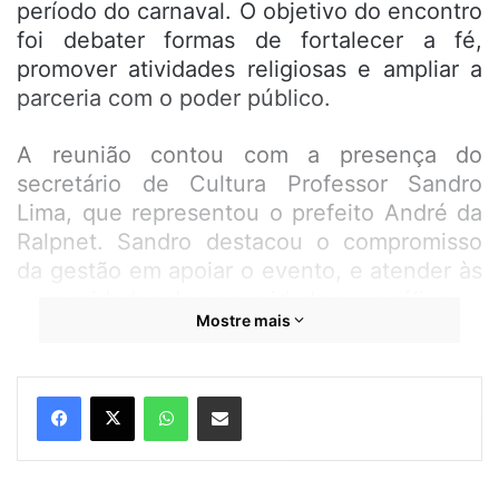
período do carnaval. O objetivo do encontro
foi debater formas de fortalecer a fé,
promover atividades religiosas e ampliar a
parceria com o poder público.
A reunião contou com a presença do
secretário de Cultura Professor Sandro
Lima, que representou o prefeito André da
Ralpnet. Sandro destacou o compromisso
da gestão em apoiar o evento, e atender às
necessidades da comunidade evangélica.
Mostre mais
De acordo com o secretário Sandro Lima, o
objetivo dá parceria vai além do retiro de
WhatsApp
Compartilhar por e-mail
carnaval, que busca também apoiar as
igrejas em suas atividades contínuas,
fortalecendo a cultura e promovendo