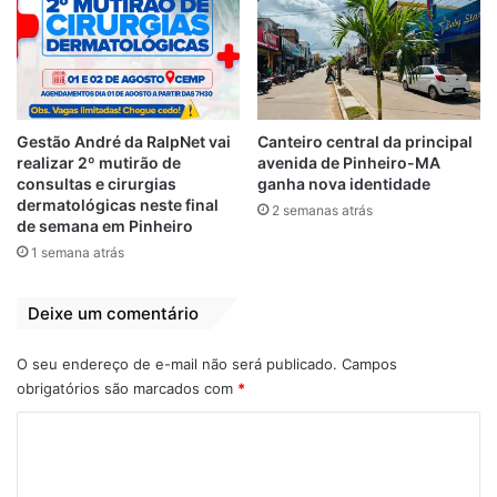
View this post on Instagram
Gestão André da RalpNet vai
Canteiro central da principal
realizar 2º mutirão de
avenida de Pinheiro-MA
consultas e cirurgias
ganha nova identidade
dermatológicas neste final
2 semanas atrás
de semana em Pinheiro
1 semana atrás
Deixe um comentário
A post shared by Sormanne Branco (@sormanne)
O seu endereço de e-mail não será publicado.
Campos
obrigatórios são marcados com
*
Coordenadores
Reunião
Saúde
C
o
m