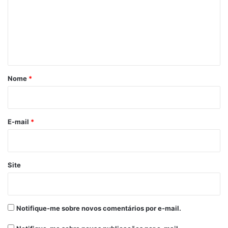
e
n
t
á
r
Nome
*
i
o
*
E-mail
*
Site
Notifique-me sobre novos comentários por e-mail.