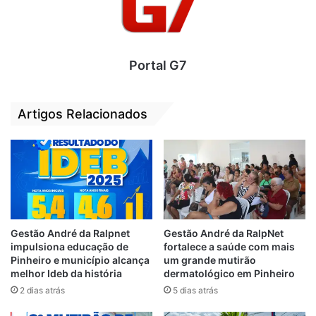
funciona com centro cirúrgico, laboratório e
ultrassonografia dentro do hospital
municipal Dr Neto Guterres, além das
Portal G7
equipes de profissionais que atuam na zona
rural do município.
Artigos Relacionados
Gestão André da Ralpnet
Gestão André da RalpNet
impulsiona educação de
fortalece a saúde com mais
Pinheiro e município alcança
um grande mutirão
melhor Ideb da história
dermatológico em Pinheiro
2 dias atrás
5 dias atrás