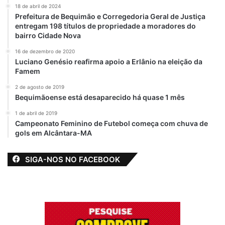
necessidade de mobilização da categoria.
18 de abril de 2024
Prefeitura de Bequimão e Corregedoria Geral de Justiça
entregam 198 títulos de propriedade a moradores do
bairro Cidade Nova
Relacionado
16 de dezembro de 2020
Arari-MA:
Comércio que
Luciano Genésio reafirma apoio a Erlânio na eleição da
Simplesmente
vende areia, pedra
Famem
Maria faz
brita e tijolos vai
2 de agosto de 2019
nomeações
fornecer kits
Bequimãoense está desaparecido há quase 1 mês
estratégicas e
escolares para a
convoca servidores
Prefeitura de Arari-
1 de abril de 2019
efetivos para
MA
Campeonato Feminino de Futebol começa com chuva de
recadastramento
7 de abril de 2025
gols em Alcântara-MA
Em "EDUCAÇÃO"
4 de janeiro de 2025
Em "MARANHÃO"
SIGA-NOS NO FACEBOOK
Prefeito André da
RalpNet participa
de reunião
produtiva com
sindicato dos
professores