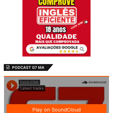
15 de outubro de 2025
Em "PINHEIRO-MA"
Arari
Ataca Professores
Educação
Greve
Maranhão
Professores
Secretario
Simplesmente Maria
Sindicato
PODCAST G7 MA