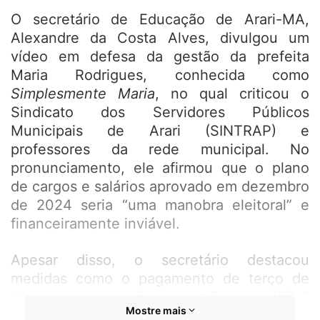
O secretário de Educação de Arari-MA,
Alexandre da Costa Alves, divulgou um
vídeo em defesa da gestão da prefeita
Maria Rodrigues, conhecida como
Simplesmente Maria
, no qual criticou o
Sindicato dos Servidores Públicos
Municipais de Arari (SINTRAP) e
professores da rede municipal. No
pronunciamento, ele afirmou que o plano
de cargos e salários aprovado em dezembro
de 2024 seria “uma manobra eleitoral” e
financeiramente inviável.
Apesar disso, o secretário destacou
medidas como o pagamento de terço de
férias e a concessão de gratificações (R$ 2
Mostre mais
mil para servidores operacionais e