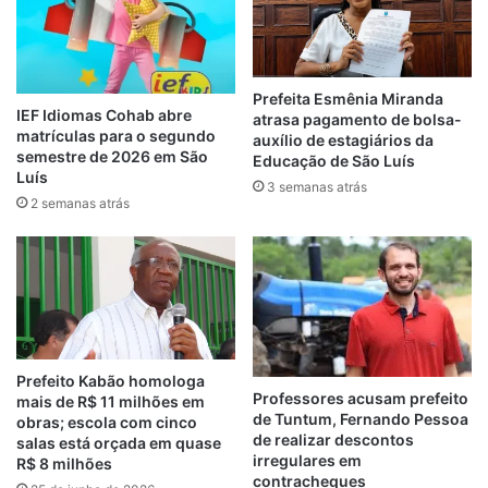
O SINTRAP ressalta que a lei entrou em
vigor no fim de 2024 com previsão de início
dos pagamentos em julho de 2025,
Prefeita Esmênia Miranda
compromisso formalizado pela gestão.
IEF Idiomas Cohab abre
atrasa pagamento de bolsa-
Documentos enviados ao sindicato indicam
matrículas para o segundo
auxílio de estagiários da
semestre de 2026 em São
prazos não cumpridos, sem justificativa
Educação de São Luís
Luís
técnica apresentada no vídeo.
3 semanas atrás
2 semanas atrás
Segundo representantes da categoria, em
reunião anterior o próprio secretário teria
confirmado que gestores, supervisores e
coordenadores comissionados já recebem
os benefícios do plano, o que, na avaliação
Prefeito Kabão homologa
dos professores, demonstra aplicação
Professores acusam prefeito
mais de R$ 11 milhões em
seletiva da medida. “Se o plano é inviável,
de Tuntum, Fernando Pessoa
obras; escola com cinco
por que está sendo pago apenas para
de realizar descontos
salas está orçada em quase
irregulares em
R$ 8 milhões
cargos de confiança?”, questionou um
contracheques