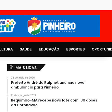
ULTURA
SAÚDE
EDUCAÇÃO
ESPORTES
OPORTUNI
MAIS LIDAS
28 de maio de 2026
Prefeito André da Ralpnet anuncia nova
ambulância para Pinheiro
11 de março de 2021
Bequimão-MA recebe novo lote com 130 doses
da Coronavac