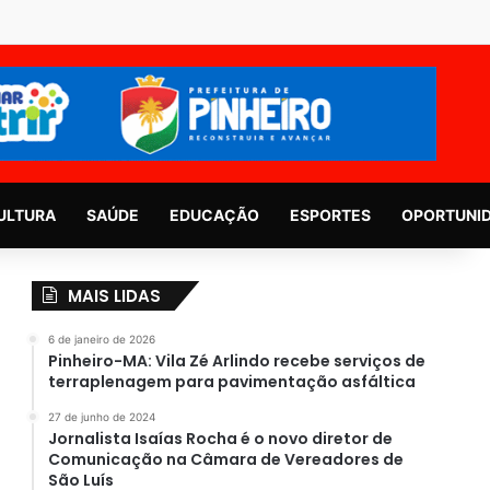
ULTURA
SAÚDE
EDUCAÇÃO
ESPORTES
OPORTUNI
MAIS LIDAS
6 de janeiro de 2026
Pinheiro-MA: Vila Zé Arlindo recebe serviços de
terraplenagem para pavimentação asfáltica
27 de junho de 2024
Jornalista Isaías Rocha é o novo diretor de
Comunicação na Câmara de Vereadores de
São Luís