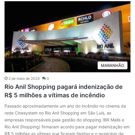
MARANHÃO
2 de maio de 2024
0
Rio Anil Shopping pagará indenização de
R$ 5 milhões a vítimas de incêndio
Passado aproximadamente um ano do incêndio no cinema da
rede Cinesystem no Rio Anil Shopping em São Luís, as
empresas responsáveis pela gestão do shopping (BR Malls e
Rio Anil Shopping) firmaram acordo para pagar indenização em
R$ 5 milhões as vítimas que ficaram feridas e o município de