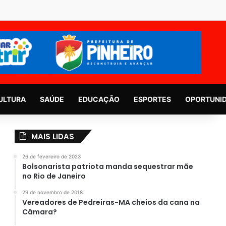
ULTURA
SAÚDE
EDUCAÇÃO
ESPORTES
OPORTUNI
MAIS LIDAS
26 de fevereiro de 2023
Bolsonarista patriota manda sequestrar mãe
no Rio de Janeiro
29 de novembro de 2018
Vereadores de Pedreiras-MA cheios da cana na
Câmara?