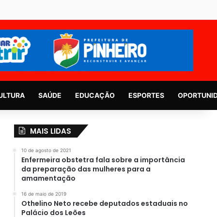
ULTURA
SAÚDE
EDUCAÇÃO
ESPORTES
OPORTUNI
MAIS LIDAS
10 de agosto de 2021
Enfermeira obstetra fala sobre a importância
da preparação das mulheres para a
amamentação
16 de maio de 2019
Othelino Neto recebe deputados estaduais no
Palácio dos Leões