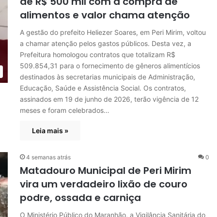
de R$ 500 mil com a compra de
alimentos e valor chama atenção
A gestão do prefeito Heliezer Soares, em Peri Mirim, voltou
a chamar atenção pelos gastos públicos. Desta vez, a
Prefeitura homologou contratos que totalizam R$
509.854,31 para o fornecimento de gêneros alimentícios
destinados às secretarias municipais de Administração,
Educação, Saúde e Assistência Social. Os contratos,
assinados em 19 de junho de 2026, terão vigência de 12
meses e foram celebrados…
Leia mais »
4 semanas atrás
0
Matadouro Municipal de Peri Mirim
vira um verdadeiro lixão de couro
podre, ossada e carniça
O Ministério Público do Maranhão, a Vigilância Sanitária do