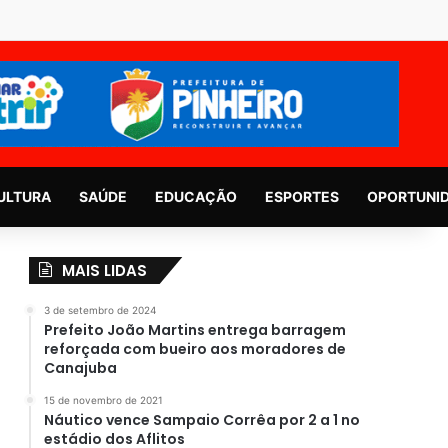
ULTURA
SAÚDE
EDUCAÇÃO
ESPORTES
OPORTUNI
MAIS LIDAS
3 de setembro de 2024
Prefeito João Martins entrega barragem
reforçada com bueiro aos moradores de
Canajuba
15 de novembro de 2021
Náutico vence Sampaio Corrêa por 2 a 1 no
estádio dos Aflitos