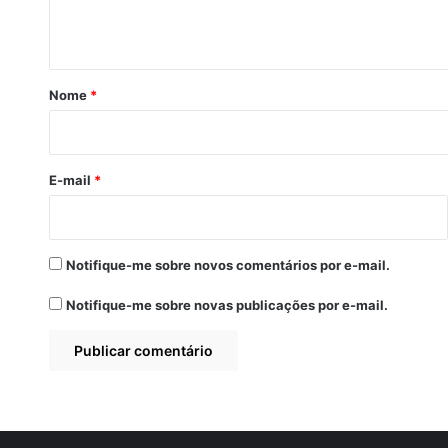
t
á
r
Nome
*
i
o
*
E-mail
*
Notifique-me sobre novos comentários por e-mail.
Notifique-me sobre novas publicações por e-mail.