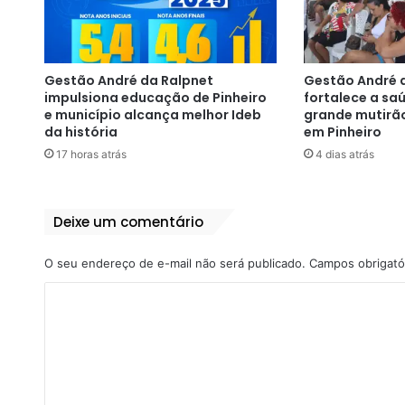
Gestão André da Ralpnet
Gestão André 
impulsiona educação de Pinheiro
fortalece a s
e município alcança melhor Ideb
grande mutirã
da história
em Pinheiro
17 horas atrás
4 dias atrás
Deixe um comentário
O seu endereço de e-mail não será publicado.
Campos obrigató
C
o
m
e
n