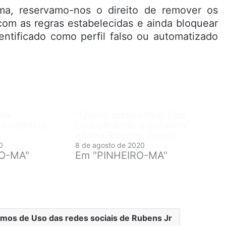
ma, reservamo-nos o direito de remover os
om as regras estabelecidas e ainda bloquear
entificado como perfil falso ou automatizado
ima
“Quero administrar São
militância
Luís olhando o próximo”,
afirma Rubens Júnior
0
8 de agosto de 2020
RO-MA"
Em "PINHEIRO-MA"
mos de Uso das redes sociais de Rubens Jr