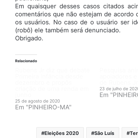
Em quaisquer desses casos citados aci
comentários que não estejam de acordo c
os usuários. No caso de o usuário ser id
(robô) ele também será denunciado.
Obrigado.
Relacionado
Rubens Jr diz que debate
Pesquisa an
Primeira Infância desde
apoiadores e 
dezembro e propôs
de Rubens Jr
criação de uma renda em
23 de julho de 202
junho
Em "PINHEI
25 de agosto de 2020
Em "PINHEIRO-MA"
Eleições 2020
São Luís
Ter