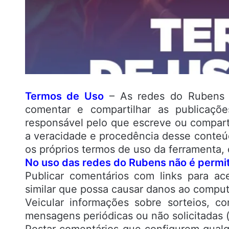
Termos de Uso
– As redes do Rubens 
comentar e compartilhar as publicaçõ
responsável pelo que escreve ou compart
a veracidade e procedência desse conteúd
os próprios termos de uso da ferramenta, o
No uso das redes do Rubens não é permit
Publicar comentários com links para ac
similar que possa causar danos ao comput
Veicular informações sobre sorteios, co
mensagens periódicas ou não solicitadas (
Postar comentários que configurem qualqu