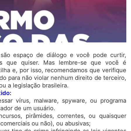
são espaço de diálogo e você pode curtir,
es que quiser. Mas lembre-se que você é
ilha e, por isso, recomendamos que verifique
o para não violar nenhum direito de terceiro,
u a legislação brasileira.
ido:
essar vírus, malware, spyware, ou programa
ador de um usuário.
ncursos, pirâmides, correntes, ou quaisquer
comerciais ou não), ou abusivas;
er tipo de crime infringindo as leis vigentes