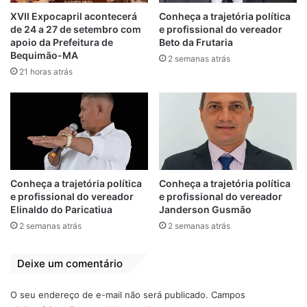
serão diplomados
prefeito de
XVII Expocapril acontecerá
Conheça a trajetória política
pela Justiça
Bequimão-MA
de 24 a 27 de setembro com
e profissional do vereador
Eleitoral nesta
20 de dezembro de 2024
apoio da Prefeitura de
Beto da Frutaria
quarta-feira (18)
Em "BEQUIMÃO-
Bequimão-MA
MA"
2 semanas atrás
12 de dezembro de 2024
21 horas atrás
Em "BEQUIMÃO-
MA"
Oposição perde nas
urnas e na justiça:
TRE-MA valida
votos e oficializa
Zé Martins como
novo prefeito de
Conheça a trajetória política
Conheça a trajetória política
Bequimão-M|A
e profissional do vereador
e profissional do vereador
Elinaldo do Paricatiua
Janderson Gusmão
29 de outubro de 2024
Em "BEQUIMÃO-
2 semanas atrás
2 semanas atrás
MA"
Deixe um comentário
O seu endereço de e-mail não será publicado.
Campos
Bequimão
Diplomação