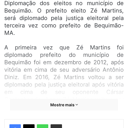
Diplomação dos eleitos no município de
Bequimão. O prefeito eleito Zé Martins,
será diplomado pela justiça eleitoral pela
terceira vez como prefeito de Bequimão-
MA.
A primeira vez que Zé Martins foi
diplomado prefeito do município de
Bequimão foi em dezembro de 2012, após
vitória em cima de seu adversário Antônio
Diniz. Em 2016, Zé Martins voltou a ser
diplomado pela justiça eleitoral após vitória
em cima de seu oponente Cársar
Cantanhende. Agora Zé Martins volta a ser
Mostre mais
diplomado, desta vez pela terceira vez,
após vitória em cima de Dico da Farmácia,
no último dia 06 de ourubro.
WhatsApp
Compartilhar por e-mail