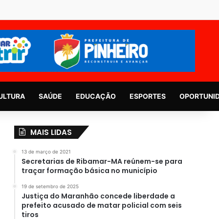
ULTURA
SAÚDE
EDUCAÇÃO
ESPORTES
OPORTUNI
MAIS LIDAS
13 de março de 2021
Secretarias de Ribamar-MA reúnem-se para
traçar formação básica no município
19 de setembro de 2025
Justiça do Maranhão concede liberdade a
prefeito acusado de matar policial com seis
tiros