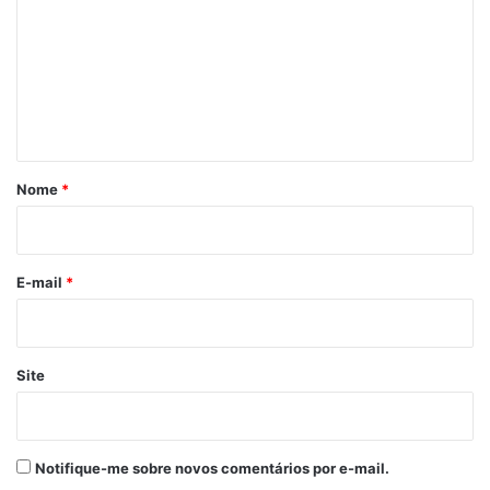
m
e
n
t
á
r
Nome
*
i
o
*
E-mail
*
Site
Notifique-me sobre novos comentários por e-mail.