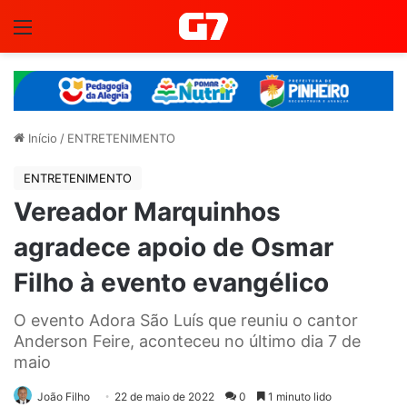
Menu
Início
/
ENTRETENIMENTO
ENTRETENIMENTO
Vereador Marquinhos
agradece apoio de Osmar
Filho à evento evangélico
O evento Adora São Luís que reuniu o cantor
Anderson Feire, aconteceu no último dia 7 de
maio
João Filho
22 de maio de 2022
0
1 minuto lido