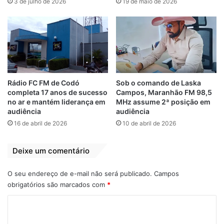
3 de julho de 2026
19 de maio de 2026
Apoio
Marquinhos
Osmar Filho
Rádio FC FM de Codó
Sob o comando de Laska
completa 17 anos de sucesso
Campos, Maranhão FM 98,5
no ar e mantém liderança em
MHz assume 2ª posição em
audiência
audiência
16 de abril de 2026
10 de abril de 2026
Deixe um comentário
O seu endereço de e-mail não será publicado.
Campos
obrigatórios são marcados com
*
C
o