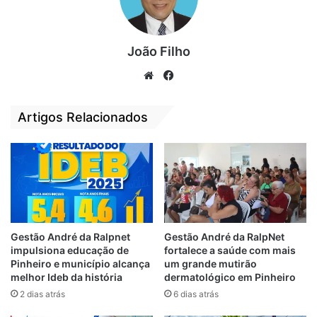
órgãos estaduais e municipais, além de
entidades públicas. Neste segundo
João Filho
semestre, ações serão realizadas em prol
da população com apoio do Governo do
We
Fa
Estado e Prefeitura de São Luís.
bsi
ce
te
bo
Artigos Relacionados
ok
Relacionado
Vereadora Fátima
Assídua na Câmara,
Araújo inicia
Fátima Araújo
trabalhos na
participa de sua
Câmara em 2020
última sessão do
ano
6 de fevereiro de 2020
Em "PINHEIRO-MA"
31 de dezembro de 2022
Gestão André da Ralpnet
Gestão André da RalpNet
Em "LEGISLATIVO"
impulsiona educação de
fortalece a saúde com mais
Pinheiro e município alcança
um grande mutirão
Gabinete Itinerante
melhor Ideb da história
dermatológico em Pinheiro
da vereadora
2 dias atrás
6 dias atrás
Fátima Araújo visita