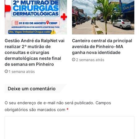
bairros de São Luís
5 de fevereiro de 2023
Em "LEGISLATIVO"
Atividades
destaque
Fátima Araújo
Gestão André da RalpNet vai
Canteiro central da principal
realizar 2º mutirão de
avenida de Pinheiro-MA
consultas e cirurgias
ganha nova identidade
dermatológicas neste final
2 semanas atrás
de semana em Pinheiro
1 semana atrás
Deixe um comentário
O seu endereço de e-mail não será publicado.
Campos
obrigatórios são marcados com
*
C
o