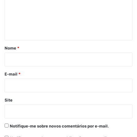
m
e
n
t
á
r
Nome
*
i
o
*
E-mail
*
Site
Notifique-me sobre novos comentários por e-mail.