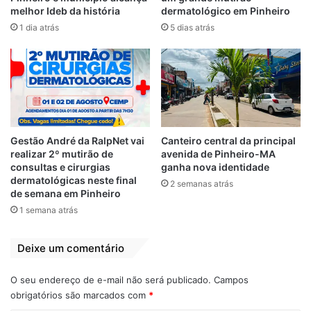
melhor Ideb da história
dermatológico em Pinheiro
acontecem uma vez por mês. A iniciativa
1 dia atrás
5 dias atrás
conta com a participação de voluntários e
entidades.
Gestão André da RalpNet vai
Canteiro central da principal
realizar 2º mutirão de
avenida de Pinheiro-MA
consultas e cirurgias
ganha nova identidade
dermatológicas neste final
2 semanas atrás
de semana em Pinheiro
1 semana atrás
Deixe um comentário
Os interessados em ser voluntários ou
O seu endereço de e-mail não será publicado.
Campos
contribuir com doação de máscaras, luvas e
obrigatórios são marcados com
*
sacos de lixo (de preferência