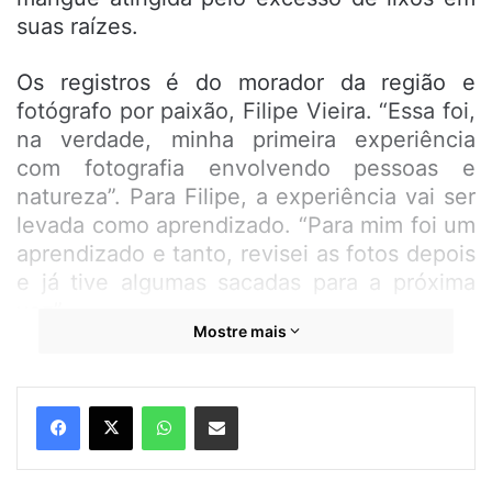
suas raízes.
Os registros é do morador da região e
fotógrafo por paixão, Filipe Vieira. “Essa foi,
na verdade, minha primeira experiência
com fotografia envolvendo pessoas e
natureza”. Para Filipe, a experiência vai ser
levada como aprendizado. “Para mim foi um
aprendizado e tanto, revisei as fotos depois
e já tive algumas sacadas para a próxima
vez”.
Mostre mais
WhatsApp
Compartilhar por e-mail