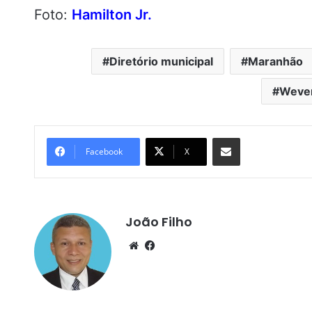
Foto:
Hamilton Jr.
Diretório municipal
Maranhão
Wever
Compartilhar por e-mail
Facebook
X
João Filho
We
Fa
bsi
ce
te
bo
ok