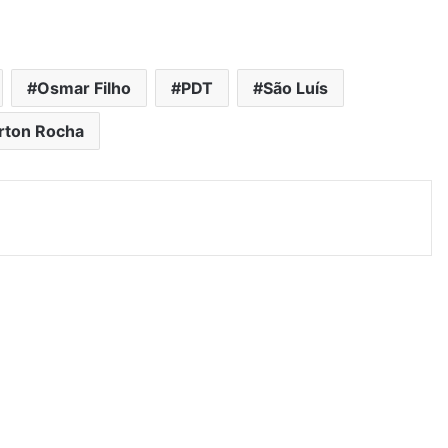
Osmar Filho
PDT
São Luís
ton Rocha