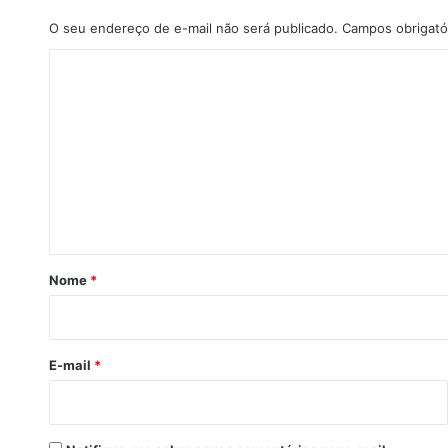
O seu endereço de e-mail não será publicado.
Campos obrigató
C
o
m
e
n
t
á
r
Nome
*
i
o
*
E-mail
*