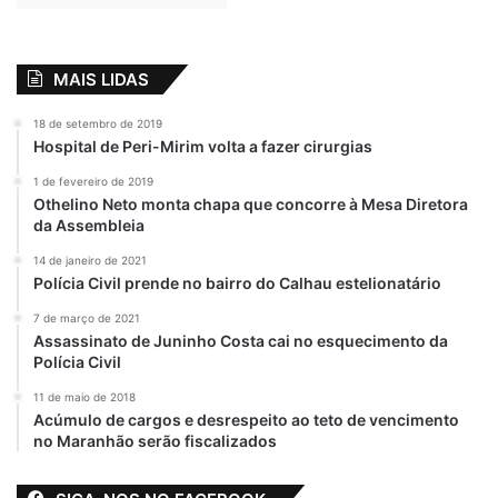
outubro, junto com o 2º turno das eleições
2018.
Fotos: Marcos Leite
MAIS LIDAS
18 de setembro de 2019
Hospital de Peri-Mirim volta a fazer cirurgias
Relacionado
1 de fevereiro de 2019
Weverton agradece
Weverton Rocha
Othelino Neto monta chapa que concorre à Mesa Diretora
aos municípios
realiza ações em
da Assembleia
seis municípios da
24 de outubro de 2018
Em "PINHEIRO-MA"
região Tocantina
14 de janeiro de 2021
Polícia Civil prende no bairro do Calhau estelionatário
21 de setembro de 2022
Em "POLÍTICA"
7 de março de 2021
Assassinato de Juninho Costa cai no esquecimento da
Municípios
Polícia Civil
recebem
equipamentos para
11 de maio de 2018
conselhos tutelares
Acúmulo de cargos e desrespeito ao teto de vencimento
21 de julho de 2020
no Maranhão serão fiscalizados
Em "PINHEIRO-MA"