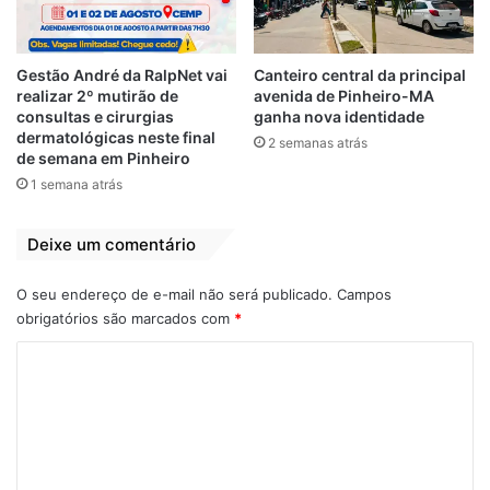
Gestão André da RalpNet vai
Canteiro central da principal
Na sexta-feira, dia 19, o senador eleito
realizar 2º mutirão de
avenida de Pinheiro-MA
esteve Coroatá, onde participou de uma
consultas e cirurgias
ganha nova identidade
dermatológicas neste final
2 semanas atrás
reunião com o grupo de Luis da Amovelar,
de semana em Pinheiro
acompanhado de Rubens Pereira, de sua
1 semana atrás
suplente Suely Pereira (PSB) e da deputada
estadual eleita Cleide Coutinho (PDT).
Deixe um comentário
“Asseguro que lá no Senado não irei
decepcionar aqueles que confiaram em
O seu endereço de e-mail não será publicado.
Campos
mim. Irei sempre ajudar a encaminhar as
obrigatórios são marcados com
*
questões do interesse da maioria e do
C
nosso trabalhador maranhense”, garantiu,
o
acrescentando que dará continuidade à
m
parceria com o prefeito Luis da Amovelar
e
Filho (PT) e com o município.
n