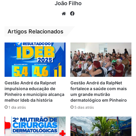
João Filho
início em Alto Alegre do Pindaré, onde na
quinta-feira (18) participou de uma grande
We
Fa
festa organizada pelo grupo do deputado
bsi
ce
federal reeleito André Fufuca e do prefeito
te
bo
Artigos Relacionados
Fufuca. “O senador que apresentei na porta
ok
da minha casa há duas semanas é o mesmo
que vem agora agradecer o voto de vocês”,
falou André Fufuca no evento que contou
com a presença de centenas de pessoas.
Gestão André da Ralpnet
Gestão André da RalpNet
impulsiona educação de
fortalece a saúde com mais
Pinheiro e município alcança
um grande mutirão
melhor Ideb da história
dermatológico em Pinheiro
1 dia atrás
5 dias atrás