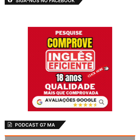
SIGA-NOS NO FACEBOOK
Destaque. Agradecimentos
Eleito
Maranhão
Senador
Weverton Rocha
PODCAST G7 MA