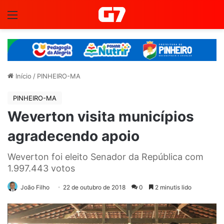
Menu
Início
/
PINHEIRO-MA
PINHEIRO-MA
Weverton visita municípios
agradecendo apoio
Weverton foi eleito Senador da República com
1.997.443 votos
João Filho
22 de outubro de 2018
0
2 minutis lido