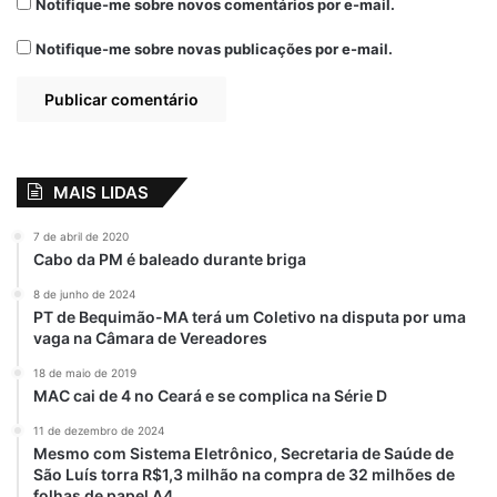
Maria Rita em
Notifique-me sobre novos comentários por e-mail.
Bequimão
Notifique-me sobre novas publicações por e-mail.
15 de outubro de 2025
Em "PINHEIRO-MA"
Barragem
Bequimão
Maria Rita
MAIS LIDAS
7 de abril de 2020
Cabo da PM é baleado durante briga
8 de junho de 2024
PT de Bequimão-MA terá um Coletivo na disputa por uma
vaga na Câmara de Vereadores
18 de maio de 2019
MAC cai de 4 no Ceará e se complica na Série D
11 de dezembro de 2024
Mesmo com Sistema Eletrônico, Secretaria de Saúde de
São Luís torra R$1,3 milhão na compra de 32 milhões de
folhas de papel A4