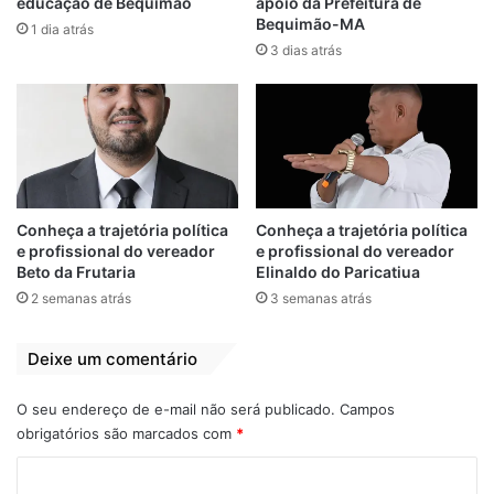
educação de Bequimão
apoio da Prefeitura de
Bequimão-MA
1 dia atrás
Já a pavimentação do trecho da MA-305
3 dias atrás
possui 19 km de extensão e dá acesso à
Praia de Aruoca, conhecida por ser um dos
grandes atrativos turísticos do município de
Guimarães e da região do Litoral Ocidental,
atraindo turistas dos mais diversos
municípios do estado. A obra também
Conheça a trajetória política
Conheça a trajetória política
beneficiará diretamente mais de sete
e profissional do vereador
e profissional do vereador
comunidades.
Beto da Frutaria
Elinaldo do Paricatiua
2 semanas atrás
3 semanas atrás
“A presente indicação também tem como
objetivo o fortalecimento do turismo local, o
Deixe um comentário
que impactará diretamente na economia da
região, tendo em vista que a Praia de
O seu endereço de e-mail não será publicado.
Campos
obrigatórios são marcados com
*
Aruoca atrai diversos banhistas
interessados pelas belezas naturais daquela
C