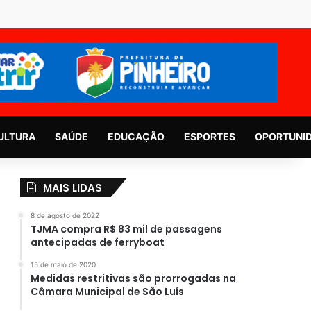
ULTURA
SAÚDE
EDUCAÇÃO
ESPORTES
OPORTUNI
MAIS LIDAS
8 de agosto de 2022
TJMA compra R$ 83 mil de passagens
antecipadas de ferryboat
15 de maio de 2020
Medidas restritivas são prorrogadas na
Câmara Municipal de São Luís