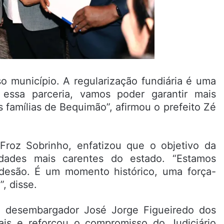
o município. A regularização fundiária é uma
ssa parceria, vamos poder garantir mais
s famílias de Bequimão”, afirmou o prefeito Zé
roz Sobrinho, enfatizou que o objetivo da
idades mais carentes do estado. “Estamos
desão. É um momento histórico, uma força-
, disse.
al, desembargador José Jorge Figueiredo dos
ais e reforçou o compromisso do Judiciário