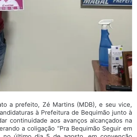
ato a prefeito, Zé Martins (MDB), e seu vice,
 candidaturas à Prefeitura de Bequimão junto à
e dar continuidade aos avanços alcançados na
iderando a coligação “Pra Bequimão Seguir em
o no último dia 5 de agosto, em convenção