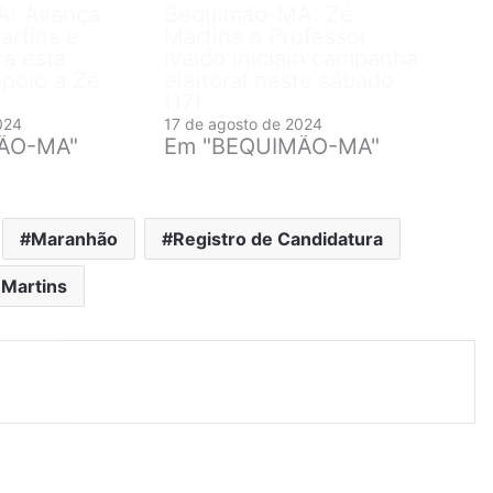
: Aliança
Bequimão-MA: Zé
artins e
Martins e Professor
a está
Ivaldo iniciam campanha
poio a Zé
eleitoral neste sábado
(17)
024
17 de agosto de 2024
ÃO-MA"
Em "BEQUIMÃO-MA"
Maranhão
Registro de Candidatura
 Martins