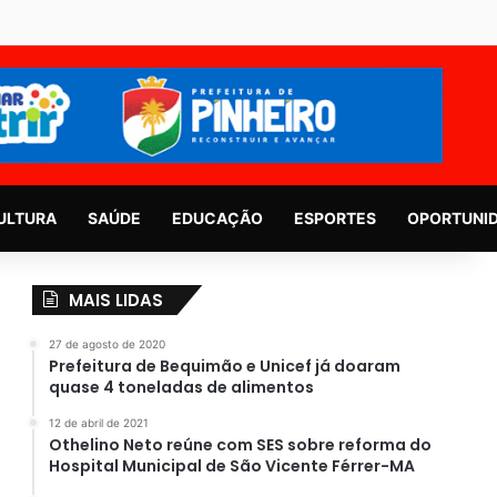
ULTURA
SAÚDE
EDUCAÇÃO
ESPORTES
OPORTUNI
MAIS LIDAS
27 de agosto de 2020
Prefeitura de Bequimão e Unicef já doaram
quase 4 toneladas de alimentos
12 de abril de 2021
Othelino Neto reúne com SES sobre reforma do
Hospital Municipal de São Vicente Férrer-MA