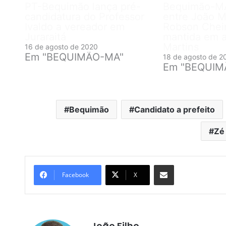
PT-Bequimão lança pré-
Bequimão-MA
candidatura do Professor
entre João M
Ivaldo a vereador em
Robson Cheir
Juraraitá
mantida em a
Martins
16 de agosto de 2020
Em "BEQUIMÃO-MA"
18 de agosto de 2
Em "BEQUIM
Bequimão
Candidato a prefeito
Zé
Compartilhar por e-mail
Facebook
X
João Filho