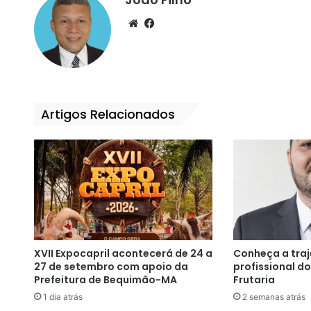
We
Fa
bsi
ce
te
bo
ok
Artigos Relacionados
XVII Expocapril acontecerá de 24 a
Conheça a traje
27 de setembro com apoio da
profissional d
Prefeitura de Bequimão-MA
Frutaria
1 dia atrás
2 semanas atrás