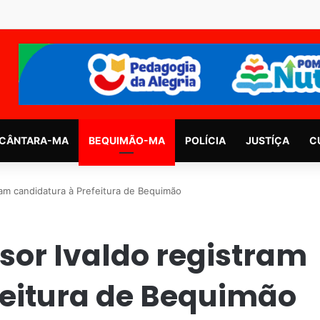
CÂNTARA-MA
BEQUIMÃO-MA
POLÍCIA
JUSTÍÇA
C
ram candidatura à Prefeitura de Bequimão
ssor Ivaldo registram
feitura de Bequimão