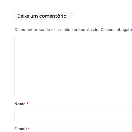
Deixe um comentário
O seu endereço de e-mail não será publicado.
Campos obrigató
C
o
m
e
n
t
á
r
Nome
*
i
o
*
E-mail
*