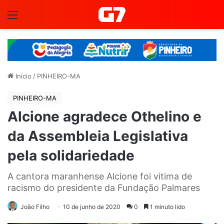
Menu
Início
/
PINHEIRO-MA
PINHEIRO-MA
Alcione agradece Othelino e
da Assembleia Legislativa
pela solidariedade
A cantora maranhense Alcione foi vitima de
racismo do presidente da Fundação Palmares
João Filho
10 de junho de 2020
0
1 minuto lido