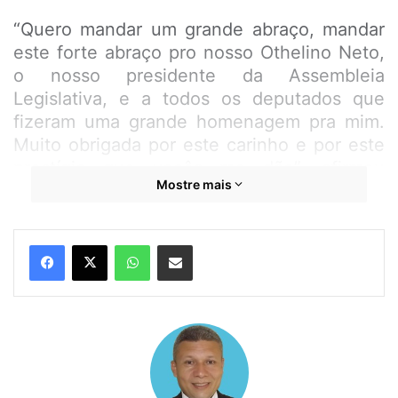
“Quero mandar um grande abraço, mandar
este forte abraço pro nosso Othelino Neto,
o nosso presidente da Assembleia
Legislativa, e a todos os deputados que
fizeram uma grande homenagem pra mim.
Muito obrigada por este carinho e por este
prestígio que vocês me dão”, afirmou
Mostre mais
Alcione em vídeo.
WhatsApp
Compartilhar por e-mail