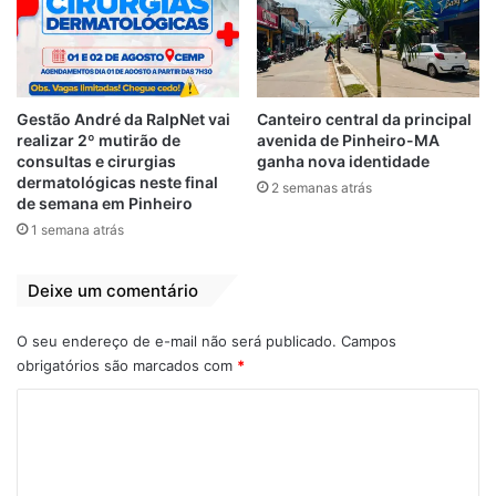
declarou Othelino Neto.
A declaração de Sérgio Camargo foi uma
resposta ao desabafo de Alcione, que
Gestão André da RalpNet vai
Canteiro central da principal
comentou um áudio de uma reunião, no dia
realizar 2º mutirão de
avenida de Pinheiro-MA
30 de abril, em que o presidente da
consultas e cirurgias
ganha nova identidade
dermatológicas neste final
Fundação Palmares chamou o movimento
2 semanas atrás
de semana em Pinheiro
negro de “escória maldita” e disse que,
1 semana atrás
enquanto ele estiver no cargo,
“macumbeiro não vai ter nem um centavo”.
Deixe um comentário
Camargo dirigiu-se a Alcione como
“barraqueira, que incita o crime e à
O seu endereço de e-mail não será publicado.
Campos
violência contra um negro que tem opiniões
obrigatórios são marcados com
*
próprias”, além de tecer críticas ao trabalho
C
da artista.
o
Por
Silvia Tereza
m