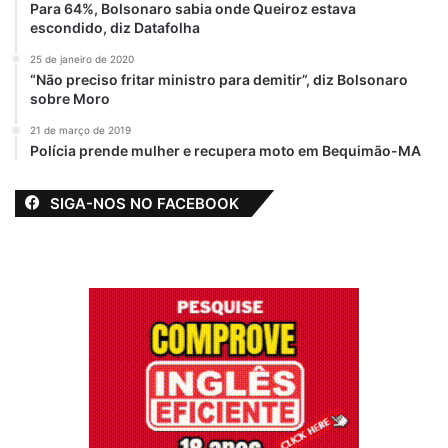
Para 64%, Bolsonaro sabia onde Queiroz estava
escondido, diz Datafolha
25 de janeiro de 2020
Bequimão
“Não preciso fritar ministro para demitir”, diz Bolsonaro
sobre Moro
Campeonato maranhense Sub-20
21 de março de 2019
Polícia prende mulher e recupera moto em Bequimão-MA
Empate comTimon
Empate de 2 a 2
Seleção
Sub-20
SIGA-NOS NO FACEBOOK