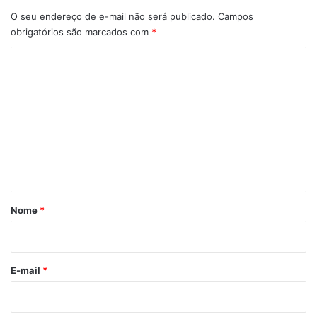
O seu endereço de e-mail não será publicado.
Campos
obrigatórios são marcados com
*
C
o
m
View this post on Instagram
e
n
t
á
r
Nome
*
i
o
*
E-mail
*