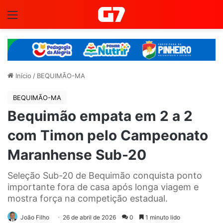
Menu
Início
/
BEQUIMÃO-MA
BEQUIMÃO-MA
Bequimão empata em 2 a 2
com Timon pelo Campeonato
Maranhense Sub-20
Seleção Sub-20 de Bequimão conquista ponto
importante fora de casa após longa viagem e
mostra força na competição estadual.
João Filho
26 de abril de 2026
0
1 minuto lido