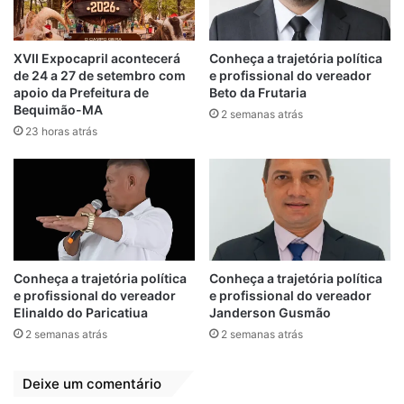
no sábado (2), diante do Juventude Samas,
de São Mateus do Maranhão, no Estádio
Municipal Vivaldão, em Bequimão.
XVII Expocapril acontecerá
Conheça a trajetória política
de 24 a 27 de setembro com
e profissional do vereador
apoio da Prefeitura de
Beto da Frutaria
Jogando em casa, Bequimão buscará a
Bequimão-MA
2 semanas atrás
primeira vitória na competição e contará
23 horas atrás
com o apoio da torcida para seguir
sonhando com a classificação à próxima
fase do Campeonato Maranhense Sub-20.
Conheça a trajetória política
Conheça a trajetória política
e profissional do vereador
e profissional do vereador
Elinaldo do Paricatiua
Janderson Gusmão
2 semanas atrás
2 semanas atrás
Deixe um comentário