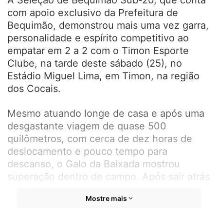
A Seleção de Bequimão Sub-20, que conta
com apoio exclusivo da Prefeitura de
Bequimão, demonstrou mais uma vez garra,
personalidade e espírito competitivo ao
empatar em 2 a 2 com o Timon Esporte
Clube, na tarde deste sábado (25), no
Estádio Miguel Lima, em Timon, na região
dos Cocais.
Mesmo atuando longe de casa e após uma
desgastante viagem de quase 500
quilômetros, com cerca de dez horas de
deslocamento e pouco tempo para
descanso, o Galo da Baixada mostrou
superação dentro de campo. Após sair atrás
no placar, a equipe buscou o empate na
Mostre mais
base da determinação e da entrega dos
atletas.