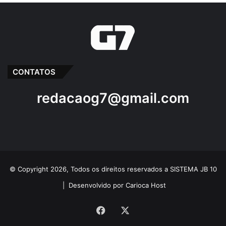
CONTATOS
Ao todo, 2.542 cidades brasileiras,
distribuídas e, 322 regiões turísticas foram
redacaog7@gmail.com
incluídas no Mapa do Turismo 2022. Entre
as 63 cidades maranhenses, seis estão na
Baixada Maranhense, são elas: Arari,
Matinha, Pinheiro, São Bento, Bequimão e
Santa Helena.
© Copyright 2026, Todos os direitos reservados a SISTEMA JB 10
|
Desenvolvido por Carioca Host
Facebook
X