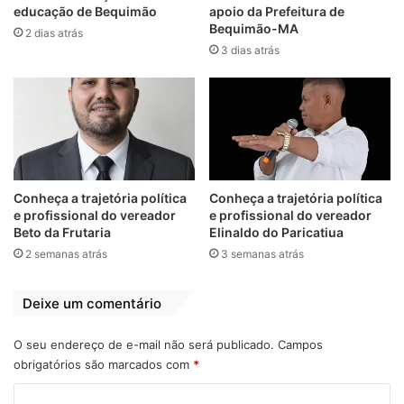
necessário estar oficialmente no Mapa.
educação de Bequimão
apoio da Prefeitura de
Bequimão-MA
2 dias atrás
O prefeito João Martins comemorou
3 dias atrás
bastante a inclusão de Bequimão no Mapa
do Turismo Brasileiro. Segundo ele, a
certificação representa um grande avanço
para o município. Não é pra menos.
Estamos falando da porta de entrada da
Floresta dos Guarás, região repleta de
Conheça a trajetória política
Conheça a trajetória política
atrativos naturais e culturais.
e profissional do vereador
e profissional do vereador
Beto da Frutaria
Elinaldo do Paricatiua
“Bequimão foi categorizado como sendo
2 semanas atrás
3 semanas atrás
parte do Polo Turístico Floresta dos Guarás,
região que engloba também os municípios
Deixe um comentário
do Litoral Ocidental Maranhense, pelas
O seu endereço de e-mail não será publicado.
Campos
características naturais e culturais
obrigatórios são marcados com
*
semelhantes. Para a gente, é motivo de
orgulho e felicidade poder receber essa
C