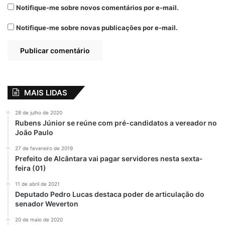
Cultura e Turismo, Rodrigo Martins, é
Notifique-me sobre novos comentários por e-mail.
ampliar cada vez mais essa proposta. Um
Notifique-me sobre novas publicações por e-mail.
trabalho que ganha força com a inclusão de
Bequimão no Mapa do Turismo. Em 2019, a
Prefeitura de Bequimão já havia assinado
um termo de cooperação técnica junto ao
Instituto Federal do Maranhão – Campus
MAIS LIDAS
Alcântara, para a elaboração do inventário
turístico do município.
28 de julho de 2020
Rubens Júnior se reúne com pré-candidatos a vereador no
João Paulo
“O objetivo foi levantar o potencial turístico
e identificar oportunidades para atrair
27 de fevereiro de 2019
Prefeito de Alcântara vai pagar servidores nesta sexta-
investimentos e gerar emprego e renda
feira (01)
para o nosso município. O que já
11 de abril de 2021
consideramos um grande avanço, porque
Deputado Pedro Lucas destaca poder de articulação do
este documento deve trazer informações
senador Weverton
sobre infraestrutura de apoio ao turista,
20 de maio de 2020